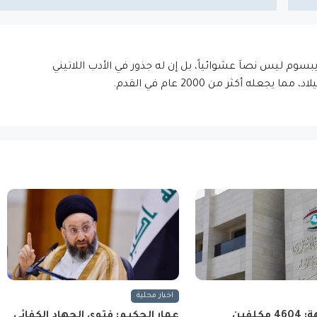
إيبسوم ليس نصاَ عشوائياً، بل إن له جذور في الأدب اللاتيني
اخبار محلية
هيئة النزاهة: 4604 مكلفين
عمار الحكيم: فتوى الجهاد الكفائي