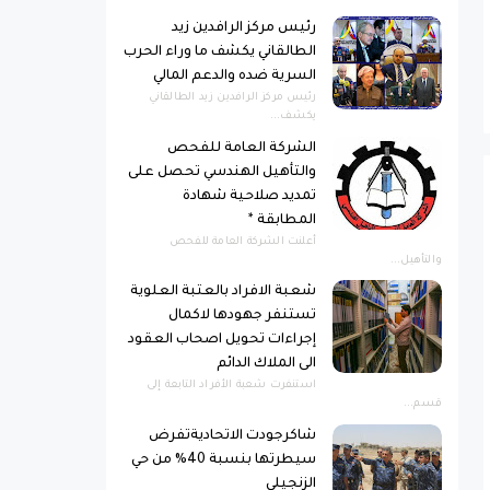
رئيس مركز الرافدين زيد
الطالقاني يكشف ما وراء الحرب
السرية ضده والدعم المالي
رئيس مركز الرافدين زيد الطالقاني
يكشف...
الشركة العامة للفحص
والتأهيل الهندسي تحصل على
تمديد صلاحية شهادة
المطابقة *
أعلنت الشركة العامة للفحص
والتأهيل...
شعبة الافراد بالعتبة العلوية
تستنفر جهودها لاكمال
إجراءات تحويل اصحاب العقود
الى الملاك الدائم
استنفرت شعبة الأفراد التابعة إلى
قسم...
شاكرجودت الاتحاديةتفرض
سيطرتها بنسبة 40% من حي
الزنجيلي