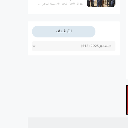
عراق تايمز الاخبارية _بثينة الناهي ...
الأرشيف