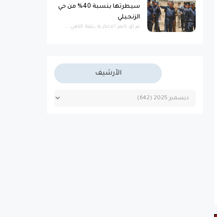
سيطرتها بنسبة 40% من حي
الزنجيلي
عراق تايمز الاخبارية _بثينة الناهي ...
الأرشيف