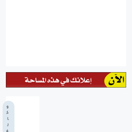
و
ك
ا
ل
ة