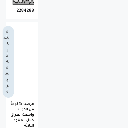
2
2
8
4
2
8
8
م
ش
ا
ر
ك
ة
م
م
ي
ز
ة
مرصد: 15 نوعاً
من الكوارث
واجهت العراق
خلال العقود
الثلاثة