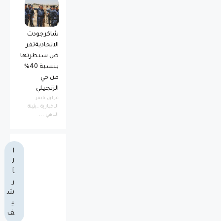
شاكرجودت
الاتحاديةتفر
ض سيطرتها
بنسبة 40%
من حي
الزنجيلي
عراق تايمز
الاخبارية _بثينة
الناهي ...
ا
ل
أ
ر
ش
ي
ف