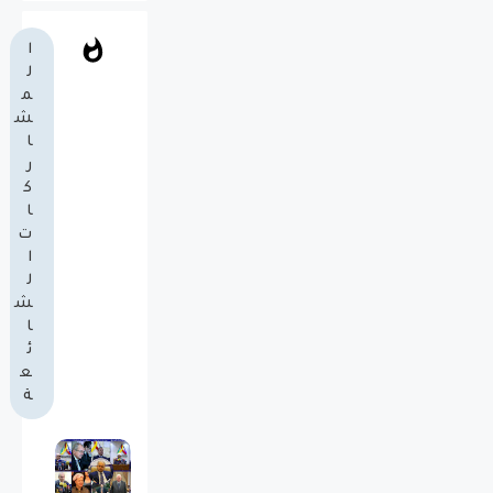
ا
ل
م
ش
ا
ر
ك
ا
ت
ا
ل
ش
ا
ئ
ع
ة