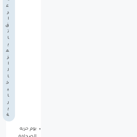
ع
ر
ا
ق
ت
ا
ي
م
ز
ا
ل
ا
خ
ب
ا
ر
ي
ة
يوم حريه
الصحافة