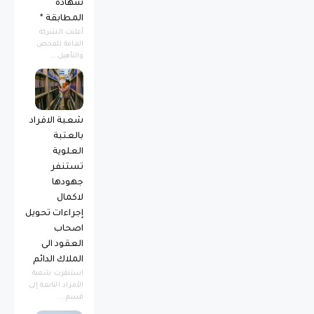
شهادة
المطابقة *
أعلنت الشركة
العامة للفحص
والتأهيل...
شعبة الافراد
بالعتبة
العلوية
تستنفر
جهودها
لاكمال
إجراءات تحويل
اصحاب
العقود الى
الملاك الدائم
استنفرت شعبة
الأفراد التابعة إلى
قسم...