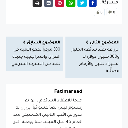
مشاركة :
0
0
الموضوع التالي
الموضوع السابق
الزراعة تفنّد شائعة المليار
830 مركزاً لمحو الأمية في
و300 مليون دولار: لا
العراق واستراتيجية جديدة
استيراد للتبن والأرقام
للحد من التسرب المدرسي
مضلِّلة
Fatimaraad
خلافاَ للاعتقاد السائد فإن لوريم
إيبسوم ليس نصاَ عشوائياً، بل إن له
جذور في الأدب اللاتيني الكلاسيكي منذ
العام 45 قبل الميلاد، مما يجعله أكثر