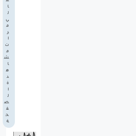
م
ا
ل
ي
م
ر
ا
ت
م
ش
ا
ه
د
ة
ا
ل
ص
ف
ح
ة