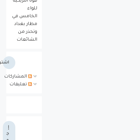
قوة أمريكية
للواء
الخامس في
مطار بغداد
وتحذر من
الشائعات
اشتر
المشاركات
تعليقات
إ
ج