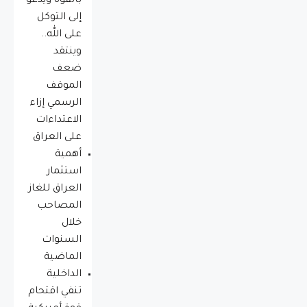
بالقوة ويدعو
إلى التوكل
على الله..
وينتقد
ضعف
الموقف
الرسمي إزاء
الاعتداءات
على العراق
أهمية
استثمار
العراق للغاز
المصاحب
خلال
السنوات
الماضية
الداخلية
تنفي اقتحام