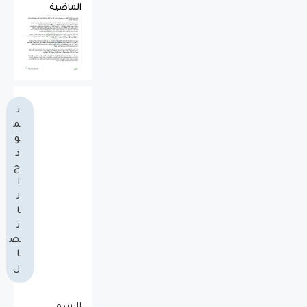
الماضية
ن
م
و
ذ
ج
ا
ل
ا
ت
ص
ا
ل