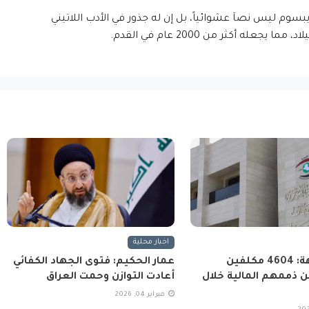
إيبسوم ليس نصاَ عشوائياً، بل إن له جذور في الأدب اللاتيني
اخبار محلية
هيئة النزاهة: 4604 مكلفين
عمار الحكيم: فتوى الجهاد الكفائي
 ذممهم المالية خلال
أعادت التوازن وحمت العراق
فبراير 04, 2026