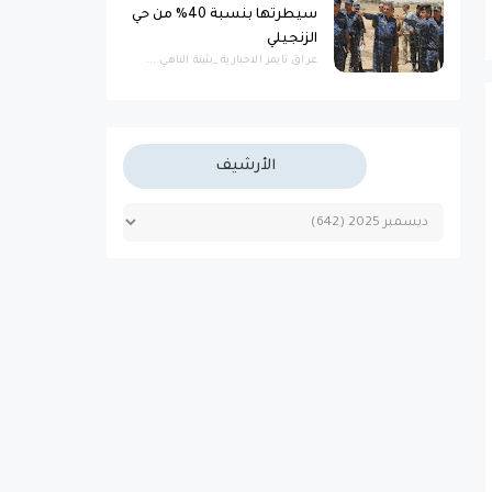
سيطرتها بنسبة 40% من حي
الزنجيلي
عراق تايمز الاخبارية _بثينة الناهي ...
الأرشيف