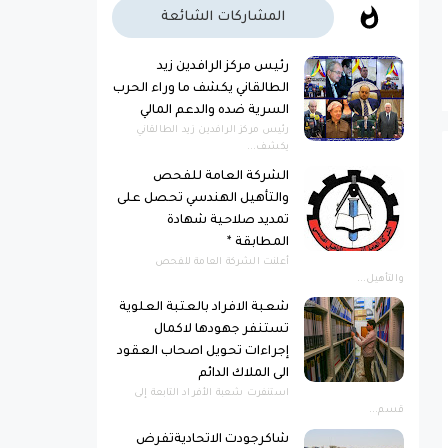
المشاركات الشائعة
رئيس مركز الرافدين زيد
الطالقاني يكشف ما وراء الحرب
السرية ضده والدعم المالي
رئيس مركز الرافدين زيد الطالقاني
يكشف...
الشركة العامة للفحص
والتأهيل الهندسي تحصل على
تمديد صلاحية شهادة
المطابقة *
أعلنت الشركة العامة للفحص
والتأهيل...
شعبة الافراد بالعتبة العلوية
تستنفر جهودها لاكمال
إجراءات تحويل اصحاب العقود
الى الملاك الدائم
استنفرت شعبة الأفراد التابعة إلى
قسم...
شاكرجودت الاتحاديةتفرض