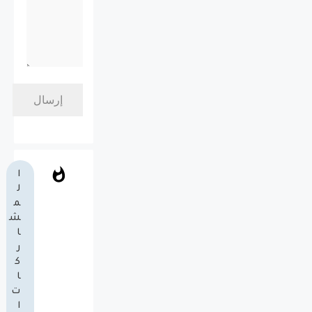
ا
ل
م
ش
ا
ر
ك
ا
ت
ا