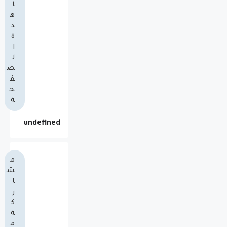
ا
ه
د
ة
ا
ل
ص
ف
ح
ة
u
n
d
e
f
n
e
d
م
ش
ا
ر
ك
ة
م