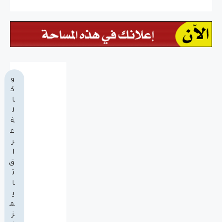
و
ك
ا
ل
ة
ع
ر
ا
ق
ت
ا
ي
م
ز