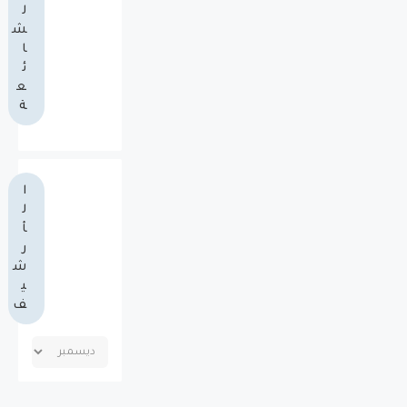
ل
ش
ا
ئ
ع
ة
ا
ل
أ
ر
ش
ي
ف