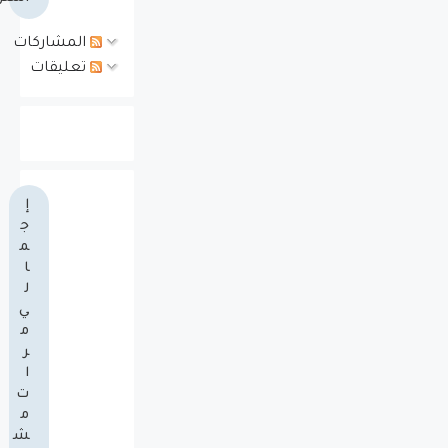
المشاركات
تعليقات
إ
ج
م
ا
ل
ي
م
ر
ا
ت
م
ش