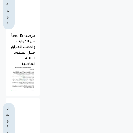
م
ي
ز
ة
مرصد: 15 نوعاً
من الكوارث
واجهت العراق
خلال العقود
الثلاثة
الماضية
ن
م
و
ذ