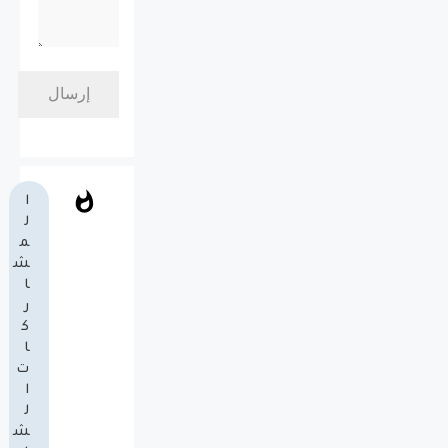
ا
ل
م
ش
ا
ر
ك
ا
ت
ا
ل
ش