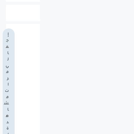
إ
ج
م
ا
ل
ي
م
ر
ا
ت
م
ش
ا
ه
د
ة