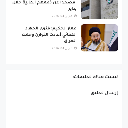
أفصحوا عن ذممهم المالية خلال
يناير
فبراير 04, 2026
عمار الحكيم: فتوى الجهاد
الكفائي أعادت التوازن وحمت
العراق
فبراير 04, 2026
ليست هناك تعليقات:
إرسال تعليق