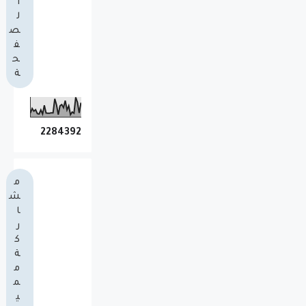
ا
ل
ص
ف
ح
ة
2
2
8
4
3
9
2
م
ش
ا
ر
ك
ة
م
م
ي