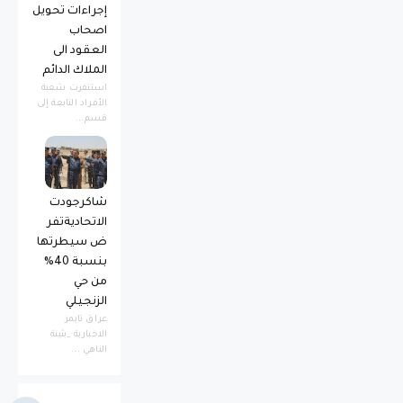
إجراءات تحويل
اصحاب
العقود الى
الملاك الدائم
استنفرت شعبة
الأفراد التابعة إلى
قسم...
شاكرجودت
الاتحاديةتفر
ض سيطرتها
بنسبة 40%
من حي
الزنجيلي
عراق تايمز
الاخبارية _بثينة
الناهي ...