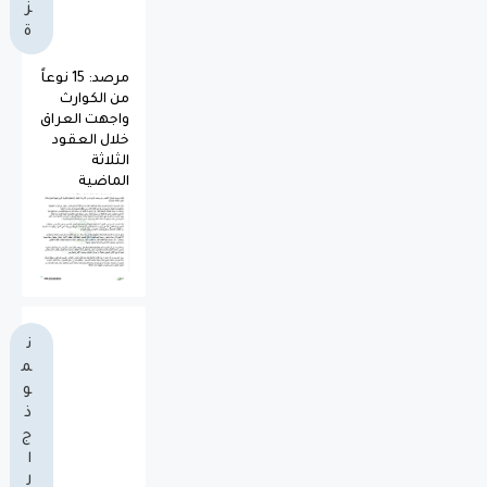
ز
ة
مرصد: 15 نوعاً
من الكوارث
واجهت العراق
خلال العقود
الثلاثة
الماضية
ن
م
و
ذ
ج
ا
ل