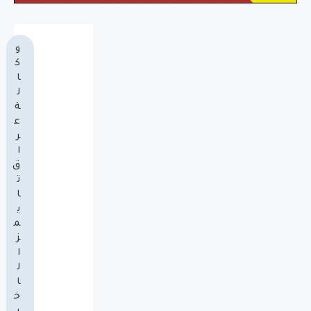
و
ك
ا
ل
ة
ع
ر
ا
ق
ت
ا
ي
م
ز
ا
ل
ا
خ