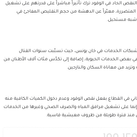
النقص الحاد في الوقود ترك تأثيراً مباشراً على قدرتهم على تشغيل
حتية المتضررة، معبّراً عن الدهشة من حجم التقليص المفاجئ في
هن شبه مستحيل.
 وشبكات الخدمات في خان يونس، حيث تسبّبت سنوات القتال
الاحتلال في أضرار بالغة تجاوزت نسبة 90% في بعض الخدمات الحيوية، إضافة إلى تكدّس مئات آلاف الأطنان من
وتزيد من معاناة السكان والنازحين.
ي في القطاع بفعل نقص الوقود وعدم دخول الكميات الكافية منه
 وإنما على تشغيل مرافق المياه والصرف الصحي وغيرها من الخدمات
نون منذ فترة طويلة من ظروف معيشية قاسية.