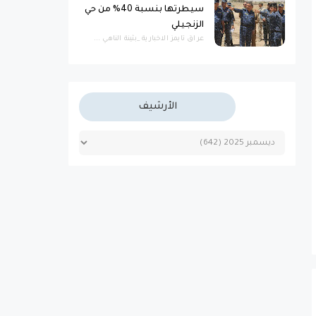
سيطرتها بنسبة 40% من حي
الزنجيلي
عراق تايمز الاخبارية _بثينة الناهي ...
الأرشيف