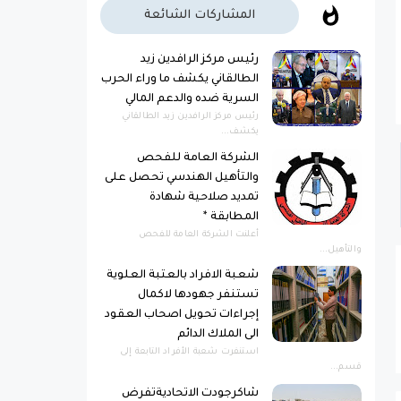
المشاركات الشائعة
رئيس مركز الرافدين زيد
الطالقاني يكشف ما وراء الحرب
السرية ضده والدعم المالي
رئيس مركز الرافدين زيد الطالقاني
يكشف...
الشركة العامة للفحص
والتأهيل الهندسي تحصل على
تمديد صلاحية شهادة
المطابقة *
أعلنت الشركة العامة للفحص
والتأهيل...
شعبة الافراد بالعتبة العلوية
تستنفر جهودها لاكمال
إجراءات تحويل اصحاب العقود
الى الملاك الدائم
استنفرت شعبة الأفراد التابعة إلى
قسم...
شاكرجودت الاتحاديةتفرض