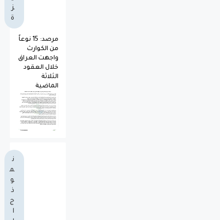
ز
ة
مرصد: 15 نوعاً
من الكوارث
واجهت العراق
خلال العقود
الثلاثة
الماضية
ن
م
و
ذ
ج
ا