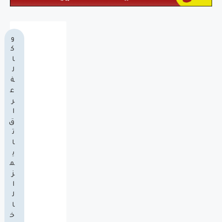
و
ك
ا
ل
ة
ع
ر
ا
ق
ت
ا
ي
م
ز
ا
ل
ا
خ