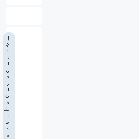
إ
ج
م
ا
ل
ي
م
ر
ا
ت
م
ش
ا
ه
د
ة