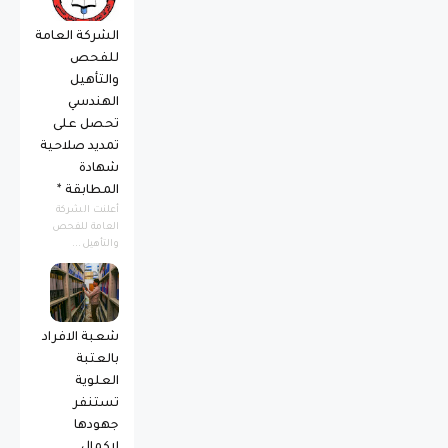
الشركة العامة
للفحص
والتأهيل
الهندسي
تحصل على
تمديد صلاحية
شهادة
المطابقة *
أعلنت الشركة
العامة للفحص
والتأهيل...
شعبة الافراد
بالعتبة
العلوية
تستنفر
جهودها
لاكمال