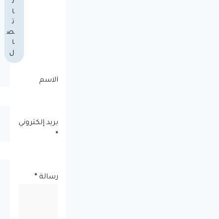
ل
ا
ت
ص
ا
ل
الاسم
بريد إلكتروني
*
رسالة
*