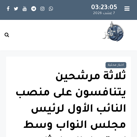
03:23:06
7 غشت 2026
اخبار محلية
ثلاثة مرشحين
يتنافسون على منصب
النائب الأول لرئيس
مجلس النواب وسط