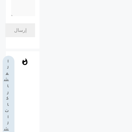
ا
ل
م
ش
ا
ر
ك
ا
ت
ا
ل
ش