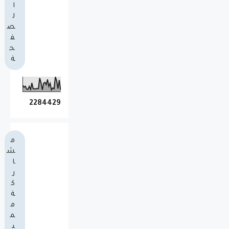
ا
ل
ص
ف
ح
ة
2
2
8
4
4
2
9
م
ش
ا
ر
ك
ة
م
م
ي