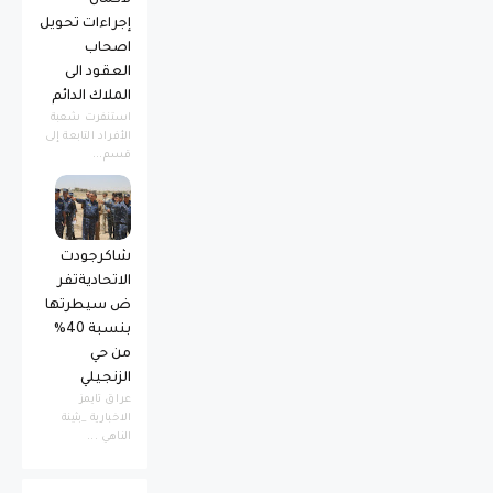
إجراءات تحويل
اصحاب
العقود الى
الملاك الدائم
استنفرت شعبة
الأفراد التابعة إلى
قسم...
شاكرجودت
الاتحاديةتفر
ض سيطرتها
بنسبة 40%
من حي
الزنجيلي
عراق تايمز
الاخبارية _بثينة
الناهي ...