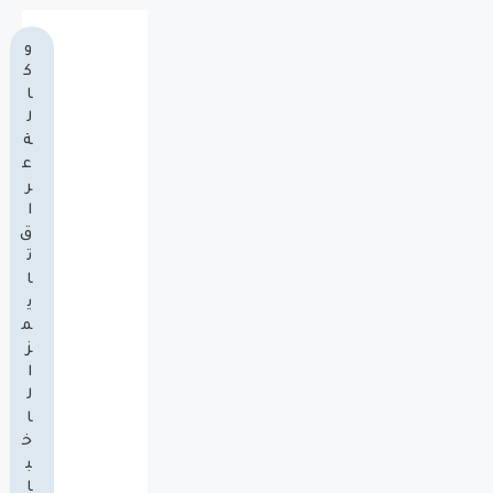
و
ك
ا
ل
ة
ع
ر
ا
ق
ت
ا
ي
م
ز
ا
ل
ا
خ
ب
ا