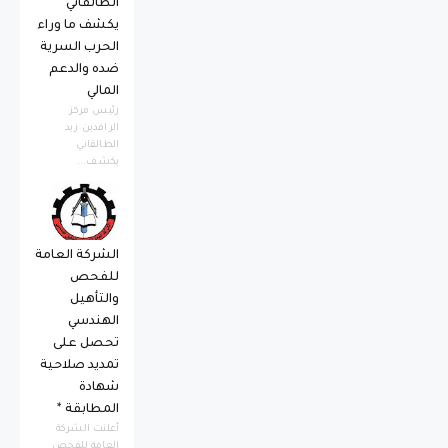
الطالقاني
يكشف ما وراء
الحرب السرية
ضده والدعم
المالي
رئيس مركز
الرافدين زيد
الطالقاني
يكشف...
الشركة العامة
للفحص
والتأهيل
الهندسي
تحصل على
تمديد صلاحية
شهادة
المطابقة *
أعلنت الشركة
العامة للفحص