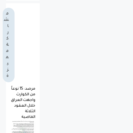
م
ش
ا
ر
ك
ة
م
م
ي
ز
ة
مرصد: 15 نوعاً
من الكوارث
واجهت العراق
خلال العقود
الثلاثة
الماضية