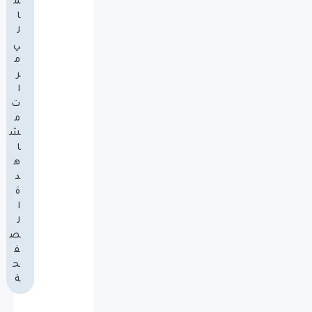
م
ا
ل
ي
م
ر
ا
ت
م
ش
ا
ه
د
ة
ا
ل
ص
ف
ح
ة