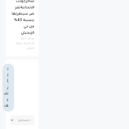
شاكرجودت
الاتحاديةتفر
ض سيطرتها
بنسبة 40%
من حي
الزنجيلي
عراق تايمز
الاخبارية _بثينة
الناهي ...
ا
ل
أ
ر
ش
ي
ف