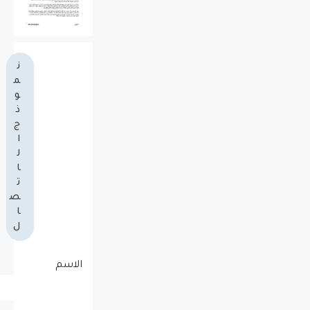
ن
م
و
ذ
ج
ا
ل
ا
ت
ص
ا
ل
الاسم