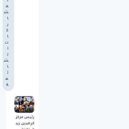
ل
م
ش
ا
ر
ك
ا
ت
ا
ل
ش
ا
ئ
ع
ة
رئيس مركز
الرافدين زيد