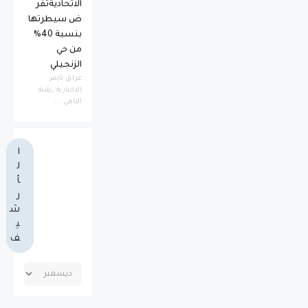
الاتحاديةتفر
ض سيطرتها
بنسبة 40%
من حي
الزنجيلي
عراق تايمز
الاخبارية _بثينة
الناهي ...
ا
ل
أ
ر
ش
ي
ف