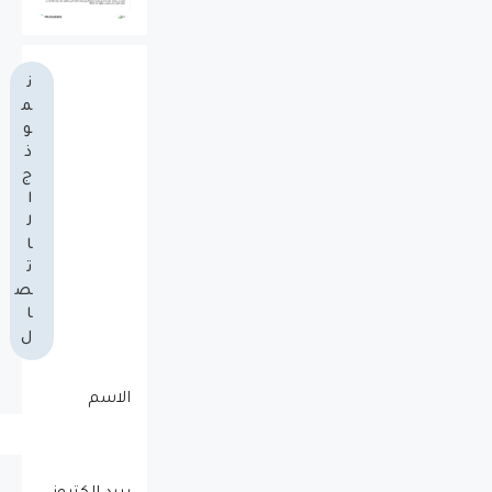
ن
م
و
ذ
ج
ا
ل
ا
ت
ص
ا
ل
الاسم