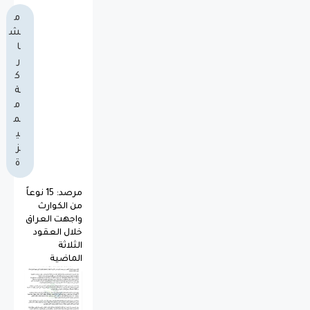
م
ش
ا
ر
ك
ة
م
م
ي
ز
ة
مرصد: 15 نوعاً
من الكوارث
واجهت العراق
خلال العقود
الثلاثة
الماضية