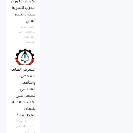
يكشف ما وراء
الحرب السرية
ضده والدعم
المالي
رئيس مركز
الرافدين زيد
الطالقاني
يكشف...
الشركة العامة
للفحص
والتأهيل
الهندسي
تحصل على
تمديد صلاحية
شهادة
المطابقة *
أعلنت الشركة
العامة للفحص
والتأهيل...