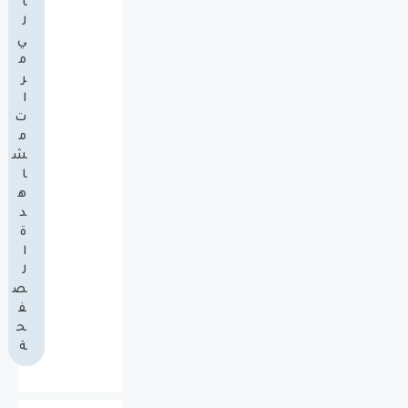
ا
ل
ي
م
ر
ا
ت
م
ش
ا
ه
د
ة
ا
ل
ص
ف
ح
ة