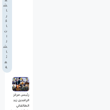
م
ش
ا
ر
ك
ا
ت
ا
ل
ش
ا
ئ
ع
ة
رئيس مركز
الرافدين زيد
الطالقاني