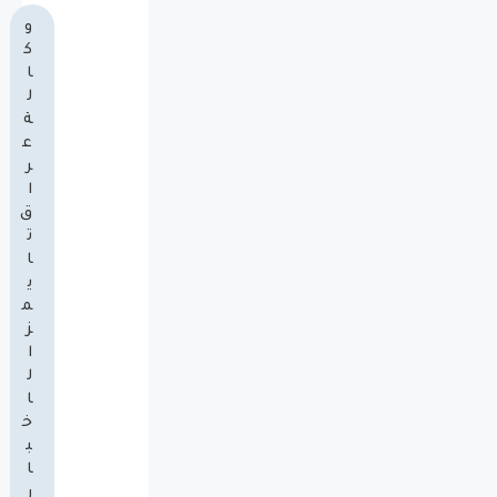
و
ك
ا
ل
ة
ع
ر
ا
ق
ت
ا
ي
م
ز
ا
ل
ا
خ
ب
ا
ر