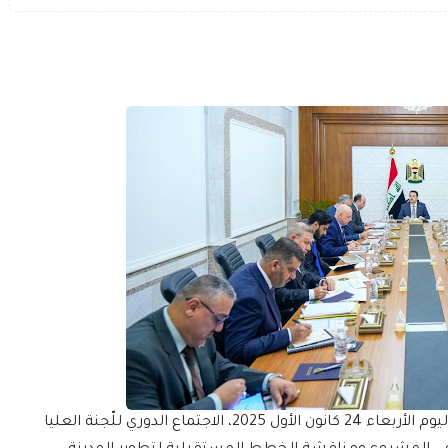
ترأس رئيس مجلس الوزراء، محمد شياع السوداني، اليوم الأربعاء 24 كانون الأول 2025، الاجتماع الدوري للّجنة العليا