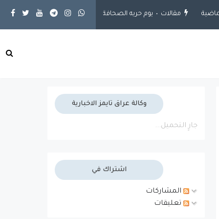
مقالات
يوم حريه الصحافة
محلية
ارتفاع مشاريع الجهد الخدمي إلى 925 مشروعاً.. وإنجاز 651 مشروعاً في
وكالة عراق تايمز الاخبارية
جارٍ التحميل...
اشتراك في
المشاركات
تعليقات