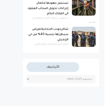
تستنفر جهودها لاكمال
إجراءات تحويل اصحاب العقود
الى الملاك الدائم
استنفرت شعبة الأفراد التابعة إلى
قسم...
شاكرجودت الاتحاديةتفرض
سيطرتها بنسبة 40% من حي
الزنجيلي
عراق تايمز الاخبارية _بثينة الناهي ...
الأرشيف