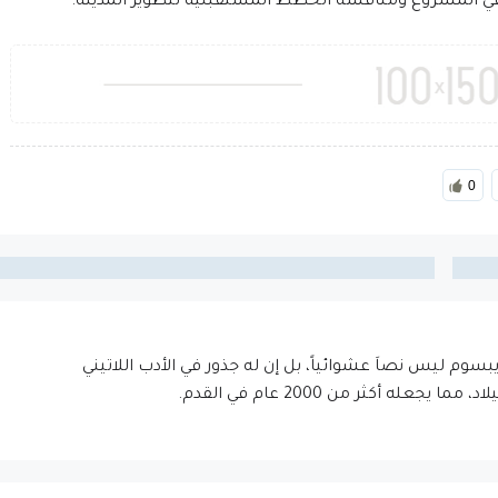
في المشروع ومناقشة الخطط المستقبلية لتطوير المدينة.
0
إيبسوم ليس نصاَ عشوائياً، بل إن له جذور في الأدب اللاتيني