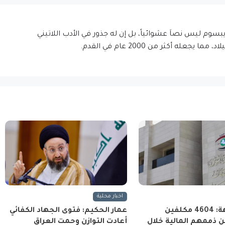
إيبسوم ليس نصاَ عشوائياً، بل إن له جذور في الأدب اللاتيني
اخبار محلية
هيئة النزاهة: 4604 مكلفين
عمار الحكيم: فتوى الجهاد الكفائي
 ذممهم المالية خلال
أعادت التوازن وحمت العراق