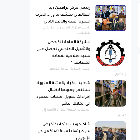
رئيس مركز الرافدين زيد
الطالقاني يكشف ما وراء الحرب
السرية ضده والدعم المالي
رئيس مركز الرافدين زيد الطالقاني
يكشف...
الشركة العامة للفحص
والتأهيل الهندسي تحصل على
تمديد صلاحية شهادة
المطابقة *
أعلنت الشركة العامة للفحص
والتأهيل...
شعبة الافراد بالعتبة العلوية
تستنفر جهودها لاكمال
إجراءات تحويل اصحاب العقود
الى الملاك الدائم
استنفرت شعبة الأفراد التابعة إلى
قسم...
شاكرجودت الاتحاديةتفرض
سيطرتها بنسبة 40% من حي
الزنجيلي