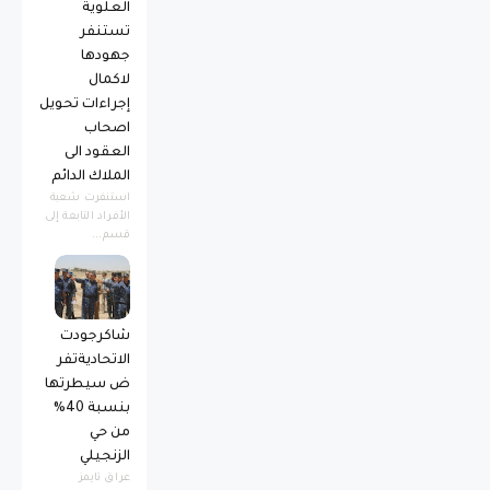
العلوية
تستنفر
جهودها
لاكمال
إجراءات تحويل
اصحاب
العقود الى
الملاك الدائم
استنفرت شعبة
الأفراد التابعة إلى
قسم...
شاكرجودت
الاتحاديةتفر
ض سيطرتها
بنسبة 40%
من حي
الزنجيلي
عراق تايمز