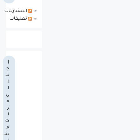
المشاركات
تعليقات
إ
ج
م
ا
ل
ي
م
ر
ا
ت
م
ش