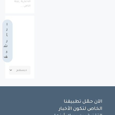
الاخبارية _بثينة
الناهي ...
ا
ل
أ
ر
ش
ي
ف
الآن حمّل تطبيقنا
الخاص لتكون الأخبار