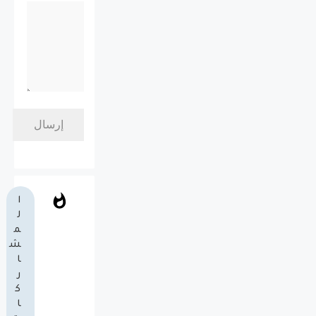
ا
ل
م
ش
ا
ر
ك
ا