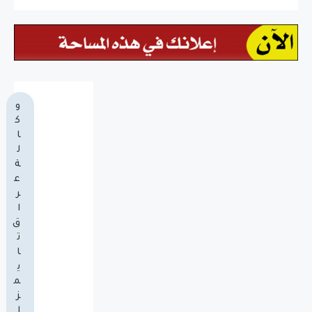
و
ك
ا
ل
ة
ع
ر
ا
ق
ت
ا
ي
م
ز
ا