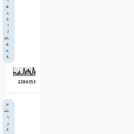
ا
ه
د
ة
ا
ل
ص
ف
ح
ة
2
2
8
4
3
5
3
م
ش
ا
ر
ك