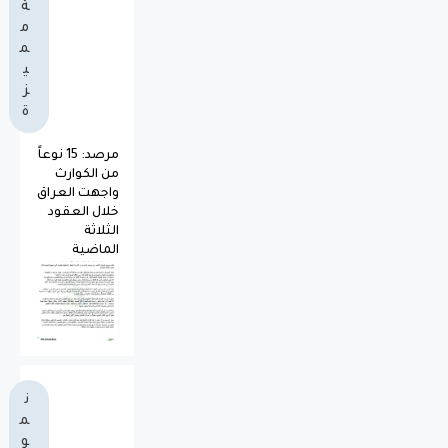
ة
م
م
ي
ز
ة
مرصد: 15 نوعاً
من الكوارث
واجهت العراق
خلال العقود
الثلاثة
الماضية
ن
م
و