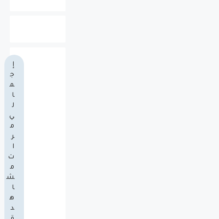
إ
ج
م
ا
ل
ي
م
ر
ا
ت
م
ش
ا
ه
د
ة