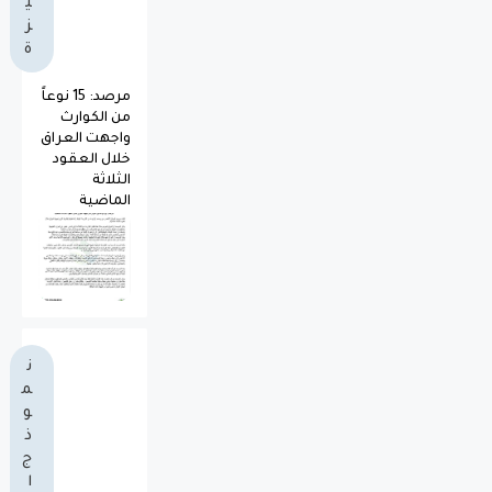
ي
ز
ة
مرصد: 15 نوعاً
من الكوارث
واجهت العراق
خلال العقود
الثلاثة
الماضية
ن
م
و
ذ
ج
ا