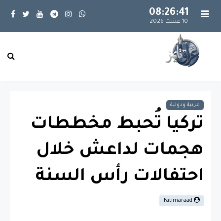
08:26:42
10 غشت 2026
عربية ودولية
تركيا تُحبط مخططات
هجمات لداعش خلال
احتفالات رأس السنة
Fatimaraad