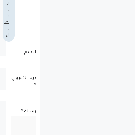
ل
ا
ت
ص
ا
ل
الاسم
بريد إلكتروني
*
رسالة
*