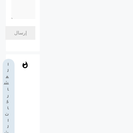
ا
ل
م
ش
ا
ر
ك
ا
ت
ا
ل