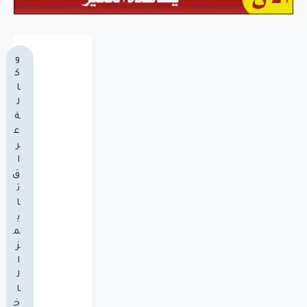
و
ك
ا
ل
ة
ع
ر
ا
ق
ت
ا
ي
م
ز
ا
ل
ا
خ