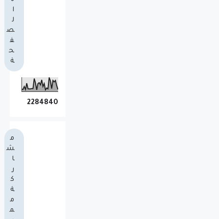
ا
ل
ص
ف
ح
ة
2
2
8
4
8
4
0
م
ش
ا
ر
ك
ة
م
م