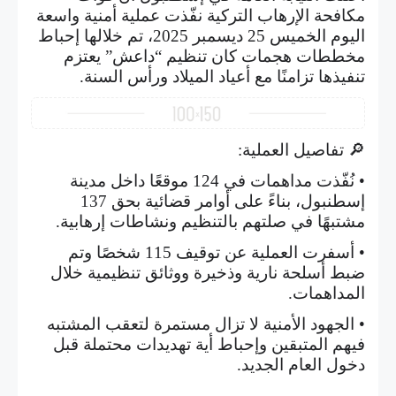
مكافحة الإرهاب التركية نفّذت عملية أمنية واسعة
اليوم الخميس 25 ديسمبر 2025، تم خلالها إحباط
مخططات هجمات كان تنظيم “داعش” يعتزم
تنفيذها تزامنًا مع أعياد الميلاد ورأس السنة.
🔎 تفاصيل العملية:
• نُفّذت مداهمات في 124 موقعًا داخل مدينة
إسطنبول، بناءً على أوامر قضائية بحق 137
مشتبهًا في صلتهم بالتنظيم ونشاطات إرهابية.
• أسفرت العملية عن توقيف 115 شخصًا وتم
ضبط أسلحة نارية وذخيرة ووثائق تنظيمية خلال
المداهمات.
• الجهود الأمنية لا تزال مستمرة لتعقب المشتبه
فيهم المتبقين وإحباط أية تهديدات محتملة قبل
دخول العام الجديد.