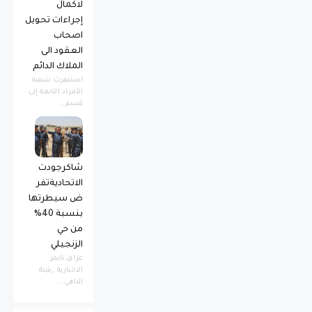
لاكمال
إجراءات تحويل
اصحاب
العقود الى
الملاك الدائم
استنفرت شعبة
الأفراد التابعة إلى
قسم...
شاكرجودت
الاتحاديةتفر
ض سيطرتها
بنسبة 40%
من حي
الزنجيلي
عراق تايمز
الاخبارية _بثينة
الناهي ...