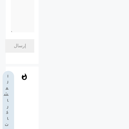
ا
ل
م
ش
ا
ر
ك
ا
ت