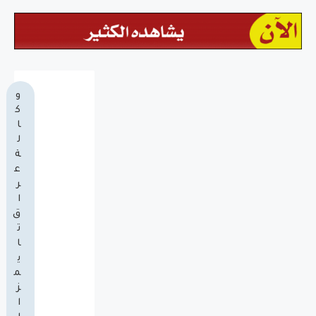
و
ك
ا
ل
ة
ع
ر
ا
ق
ت
ا
ي
م
ز
ا