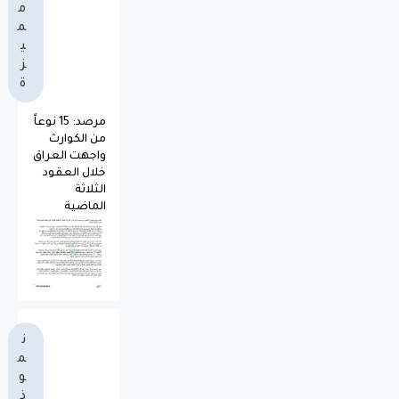
م
م
ي
ز
ة
مرصد: 15 نوعاً
من الكوارث
واجهت العراق
خلال العقود
الثلاثة
الماضية
ن
م
و
ذ