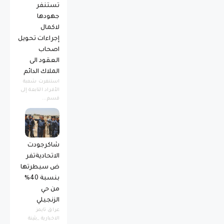
تستنفر
جهودها
لاكمال
إجراءات تحويل
اصحاب
العقود الى
الملاك الدائم
استنفرت شعبة
الأفراد التابعة إلى
قسم...
شاكرجودت
الاتحاديةتفر
ض سيطرتها
بنسبة 40%
من حي
الزنجيلي
عراق تايمز
الاخبارية _بثينة