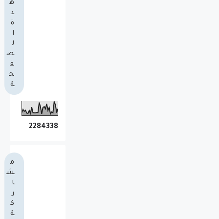
ه
د
ة
ا
ل
ص
ف
ح
ة
2
2
8
4
3
3
8
م
ش
ا
ر
ك
ة