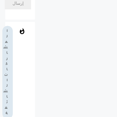
ا
ل
م
ش
ا
ر
ك
ا
ت
ا
ل
ش
ا
ئ
ع
ة