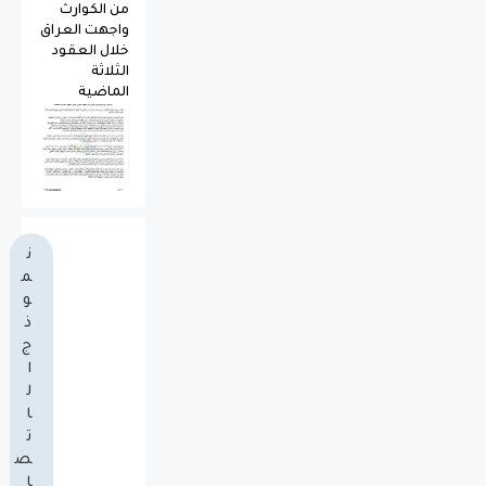
من الكوارث
واجهت العراق
خلال العقود
الثلاثة
الماضية
ن
م
و
ذ
ج
ا
ل
ا
ت
ص
ا