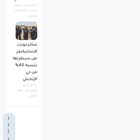
استنفرت شعبة
الأفراد التابعة إلى
قسم...
شاكرجودت
الاتحاديةتفر
ض سيطرتها
بنسبة 40%
من حي
الزنجيلي
عراق تايمز
الاخبارية _بثينة
الناهي ...
ا
ل
أ
ر