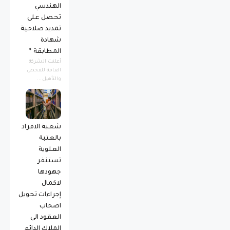
الهندسي
تحصل على
تمديد صلاحية
شهادة
المطابقة *
أعلنت الشركة
العامة للفحص
والتأهيل...
شعبة الافراد
بالعتبة
العلوية
تستنفر
جهودها
لاكمال
إجراءات تحويل
اصحاب
العقود الى
الملاك الدائم