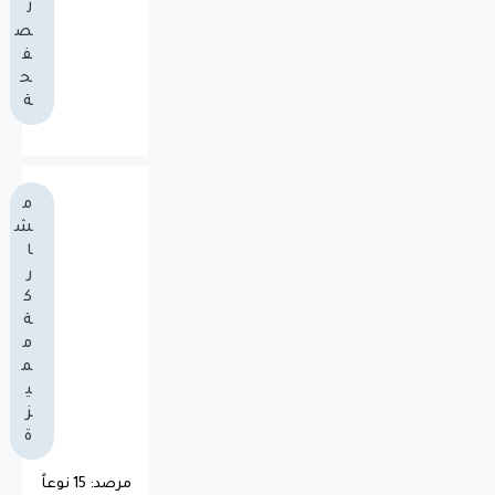
ل
ص
ف
ح
ة
م
ش
ا
ر
ك
ة
م
م
ي
ز
ة
مرصد: 15 نوعاً