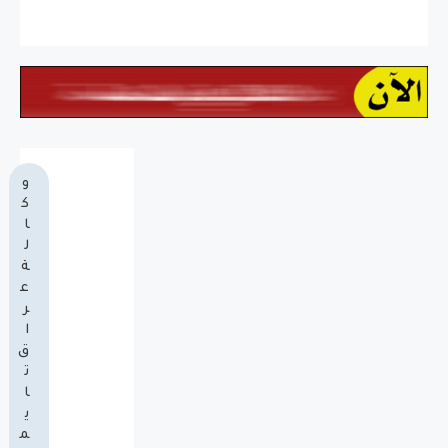
و
ك
ا
ل
ة
ع
ر
ا
ق
ت
ا
ي
م