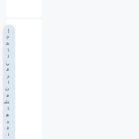
إ
ج
م
ا
ل
ي
م
ر
ا
ت
م
ش
ا
ه
د
ة
ا