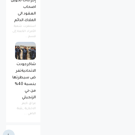
إجراءات تحويل
اصحاب
العقود الى
الملاك الدائم
استنفرت شعبة
الأفراد التابعة إلى
قسم...
شاكرجودت
الاتحاديةتفر
ض سيطرتها
بنسبة 40%
من حي
الزنجيلي
عراق تايمز
الاخبارية _بثينة
الناهي ...