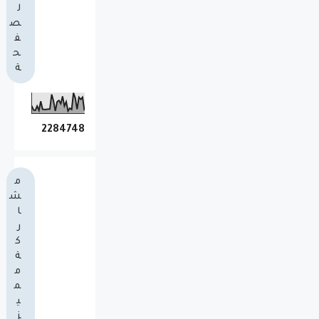
ل
ص
ف
ح
ة
2
2
8
4
7
4
8
م
ش
ا
ر
ك
ة
م
م
ي
ز