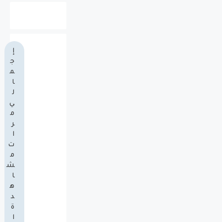
إ
ج
م
ا
ل
ي
م
ر
ا
ت
م
ش
ا
ه
د
ة
ا