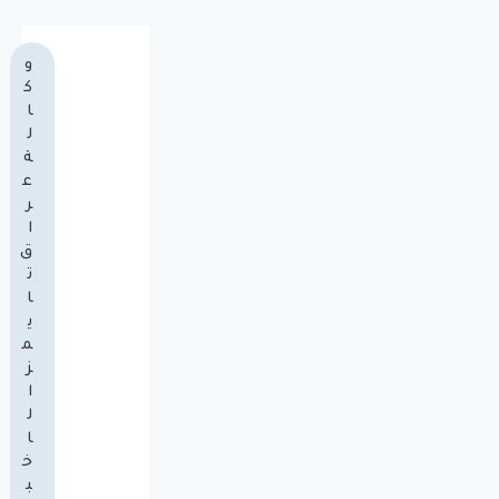
و
ك
ا
ل
ة
ع
ر
ا
ق
ت
ا
ي
م
ز
ا
ل
ا
خ
ب