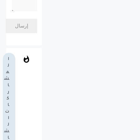
ا
ل
م
ش
ا
ر
ك
ا
ت
ا
ل
ش
ا