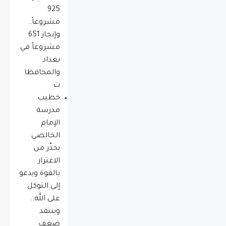
925
مشروعاً..
وإنجاز 651
مشروعاً في
بغداد
والمحافظا
ت
خطيب
مدرسة
الإمام
الخالصي
يحذّر من
الاغترار
بالقوة ويدعو
إلى التوكل
على الله..
وينتقد
ضعف