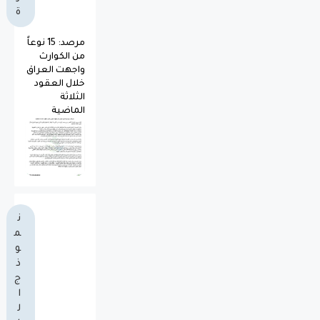
ة
مرصد: 15 نوعاً
من الكوارث
واجهت العراق
خلال العقود
الثلاثة
الماضية
ن
م
و
ذ
ج
ا
ل