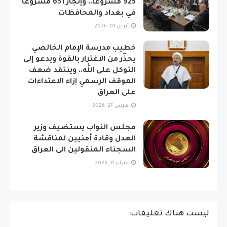
925 مشروعاً.. وإنجاز 651 مشروعاً
في بغداد والمحافظات
أبريل 01, 2026
خطيب مدرسة الإمام الخالصي
يحذّر من الاغترار بالقوة ويدعو إلى
التوكل على الله.. وينتقد ضعف
الموقف الرسمي إزاء الاعتداءات
على العراق
مارس 27, 2026
مجلس النواب يستضيف وزير
العدل وقادة أمنيين لمناقشة
السجناء المنقولين الى العراق
فبراير 11, 2026
ليست هناك تعليقات: