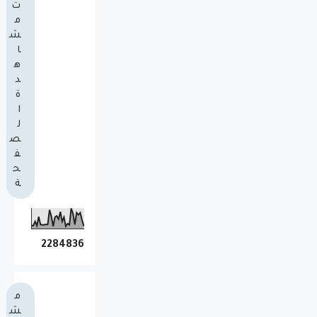
ت
م
ش
ا
ه
د
ة
ا
ل
ص
ف
ح
ة
2
2
8
4
8
3
6
م
ش