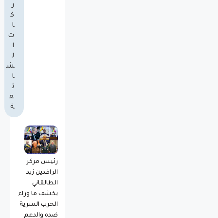
ر
ك
ا
ت
ا
ل
ش
ا
ئ
ع
ة
رئيس مركز
الرافدين زيد
الطالقاني
يكشف ما وراء
الحرب السرية
ضده والدعم