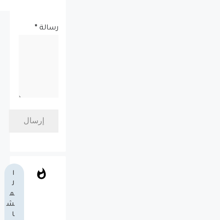
رسالة
*
ا
ل
م
ش
ا