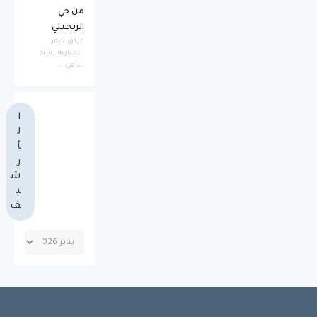
من حي
الزنجيلي
عراق تايمز
الاخبارية _بثينة
الناهي ...
ا
ل
أ
ر
ش
ي
ف