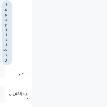
ن
م
و
ذ
ج
ا
ل
ا
ت
ص
ا
ل
الاسم
بريد إلكتروني
*