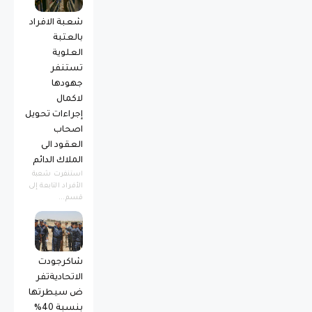
شعبة الافراد
بالعتبة
العلوية
تستنفر
جهودها
لاكمال
إجراءات تحويل
اصحاب
العقود الى
الملاك الدائم
استنفرت شعبة
الأفراد التابعة إلى
قسم...
شاكرجودت
الاتحاديةتفر
ض سيطرتها
بنسبة 40%