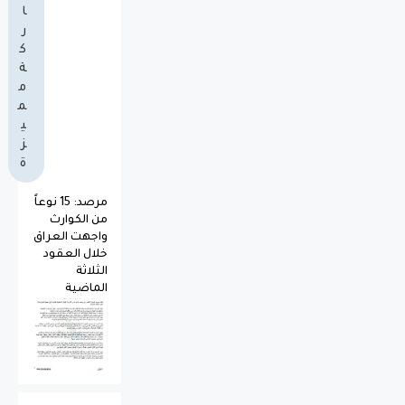
ا
ر
ك
ة
م
م
ي
ز
ة
مرصد: 15 نوعاً
من الكوارث
واجهت العراق
خلال العقود
الثلاثة
الماضية