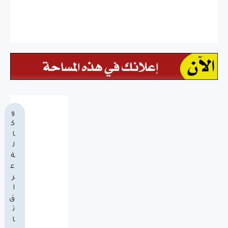
و
ك
ا
ل
ة
ع
ر
ا
ق
ت
ا