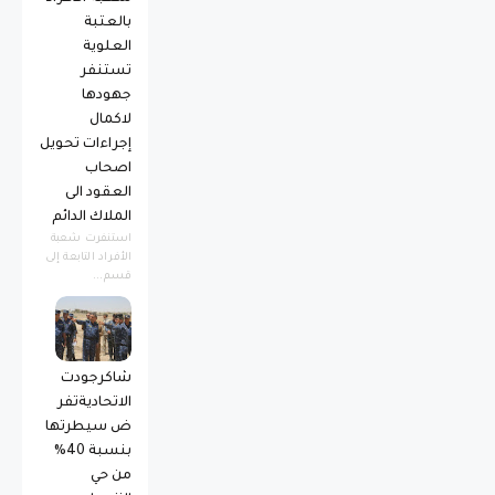
بالعتبة
العلوية
تستنفر
جهودها
لاكمال
إجراءات تحويل
اصحاب
العقود الى
الملاك الدائم
استنفرت شعبة
الأفراد التابعة إلى
قسم...
شاكرجودت
الاتحاديةتفر
ض سيطرتها
بنسبة 40%
من حي