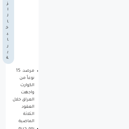
ز
ا
ل
ا
خ
ب
ا
ر
ي
ة
مرصد: 15
نوعاً من
الكوارث
واجهت
العراق خلال
العقود
الثلاثة
الماضية
يوم حريه