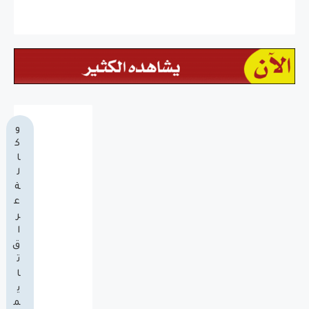
و
ك
ا
ل
ة
ع
ر
ا
ق
ت
ا
ي
م