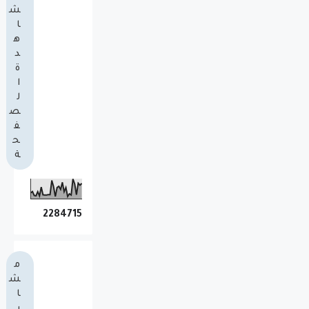
ش
ا
ه
د
ة
ا
ل
ص
ف
ح
ة
2
2
8
4
7
1
5
م
ش
ا
ر