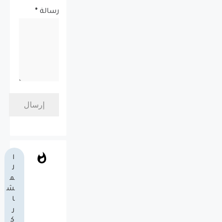
رسالة
*
ا
ل
م
ش
ا
ر
ك