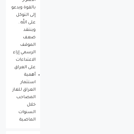
الاغترار
بالقوة ويدعو
إلى التوكل
على الله..
وينتقد
ضعف
الموقف
الرسمي إزاء
الاعتداءات
على العراق
أهمية
استثمار
العراق للغاز
المصاحب
خلال
السنوات
الماضية