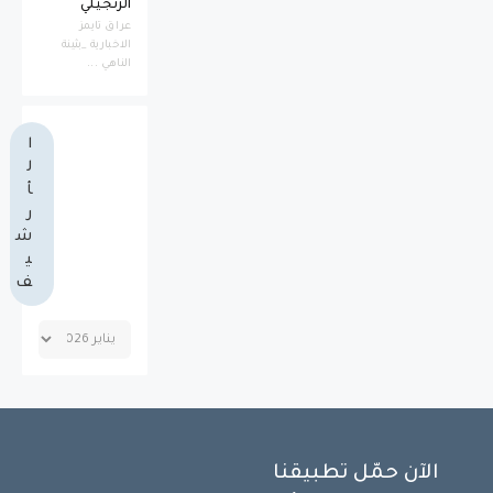
الزنجيلي
عراق تايمز
الاخبارية _بثينة
الناهي ...
ا
ل
أ
ر
ش
ي
ف
الآن حمّل تطبيقنا