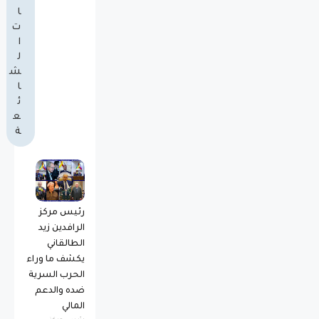
ا
ت
ا
ل
ش
ا
ئ
ع
ة
رئيس مركز
الرافدين زيد
الطالقاني
يكشف ما وراء
الحرب السرية
ضده والدعم
المالي