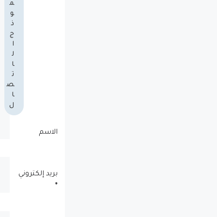
م
و
ذ
ج
ا
ل
ا
ت
ص
ا
ل
الاسم
بريد إلكتروني
*