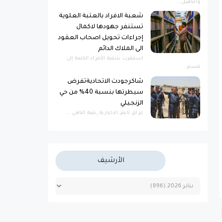
والتأهيل...
شعبة الافراد بالعتبة العلوية
تستنفر جهودها لاكمال
إجراءات تحويل اصحاب العقود
الى الملاك الدائم
استنفرت شعبة الأفراد التابعة إلى
قسم...
شاكرجودت الاتحاديةتفرض
سيطرتها بنسبة 40% من حي
الزنجيلي
عراق تايمز الاخبارية _بثينة الناهي ...
الأرشيف