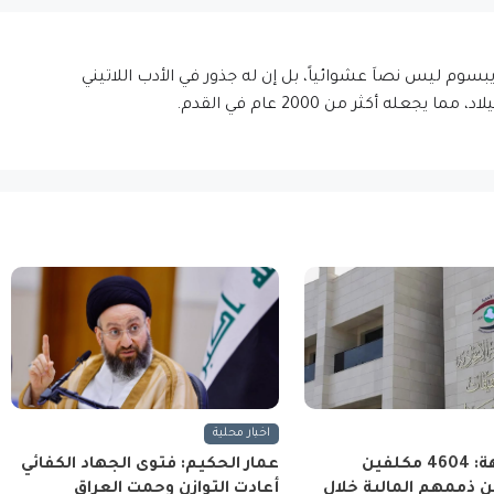
إيبسوم ليس نصاَ عشوائياً، بل إن له جذور في الأدب اللاتيني
اخبار محلية
هيئة النزاهة: 4604 مكلفين
عمار الحكيم: فتوى الجهاد الكفائي
 ذممهم المالية خلال
أعادت التوازن وحمت العراق