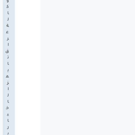
و
ك
ا
ل
ة
ع
ر
ا
ق
ت
ا
ي
م
ز
ا
ل
ا
خ
ب
ا
ر
ي