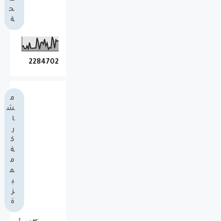
ح
ة
2
2
8
4
7
0
2
م
ش
ا
ر
ك
ة
م
م
ي
ز
ة