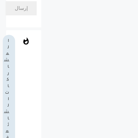
ا
ل
م
ش
ا
ر
ك
ا
ت
ا
ل
ش
ا
ئ
ع