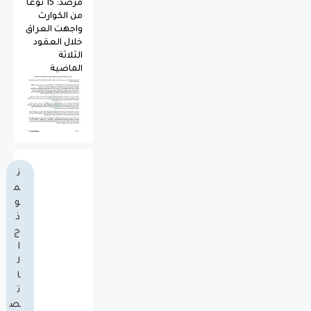
مرصد: 15 نوعاً
من الكوارث
واجهت العراق
خلال العقود
الثلاثة
الماضية
ن
م
و
ذ
ج
ا
ل
ا
ت
ص