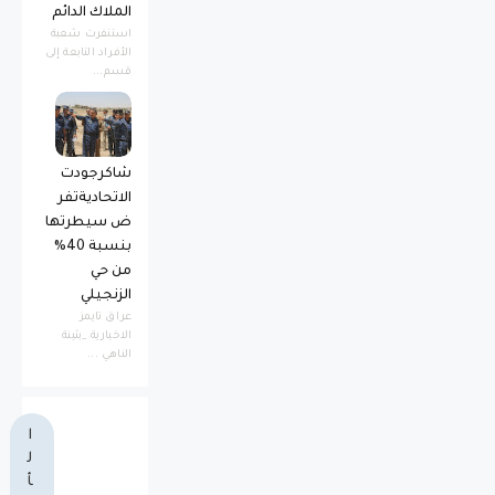
الملاك الدائم
استنفرت شعبة
الأفراد التابعة إلى
قسم...
شاكرجودت
الاتحاديةتفر
ض سيطرتها
بنسبة 40%
من حي
الزنجيلي
عراق تايمز
الاخبارية _بثينة
الناهي ...
ا
ل
أ