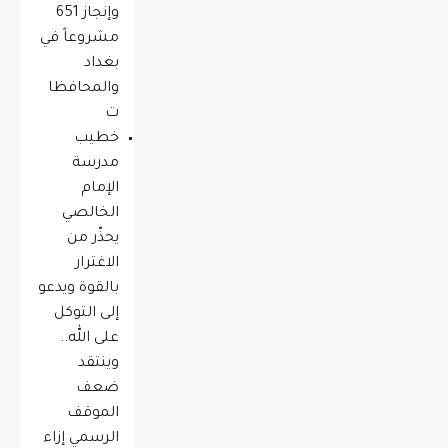
وإنجاز 651
مشروعاً في
بغداد
والمحافظا
ت
خطيب
مدرسة
الإمام
الخالصي
يحذّر من
الاغترار
بالقوة ويدعو
إلى التوكل
على الله..
وينتقد
ضعف
الموقف
الرسمي إزاء