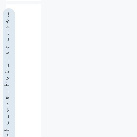
إ
ج
م
ا
ل
ي
م
ر
ا
ت
م
ش
ا
ه
د
ة
ا
ل
ص
ف