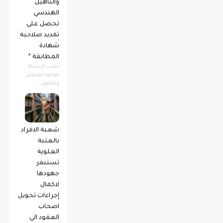
والتأهيل
الهندسي
تحصل على
تمديد صلاحية
شهادة
المطابقة *
أعلنت الشركة
العامة للفحص
والتأهيل...
شعبة الافراد
بالعتبة
العلوية
تستنفر
جهودها
لاكمال
إجراءات تحويل
اصحاب
العقود الى