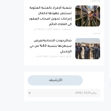
والتأهيل...
شعبة الافراد بالعتبة العلوية
تستنفر جهودها لاكمال
إجراءات تحويل اصحاب العقود
الى الملاك الدائم
استنفرت شعبة الأفراد التابعة إلى
قسم...
شاكرجودت الاتحاديةتفرض
سيطرتها بنسبة 40% من حي
الزنجيلي
عراق تايمز الاخبارية _بثينة الناهي ...
الأرشيف