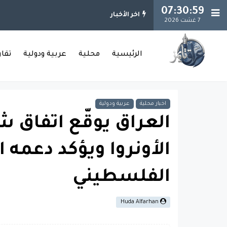
07:30:59
اخر الأخبار
7 غشت 2026
الرئيسية
محلية
عربية ودولية
تقا
اخبار محلية
عربية ودولية
العراق يوقّع اتفاق ش
الأونروا ويؤكد دعمه
الفلسطيني
Huda Alfarhan