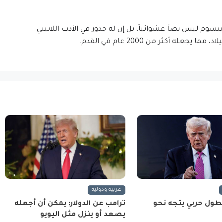
إيبسوم ليس نصاَ عشوائياً، بل إن له جذور في الأدب اللاتيني
عربية ودولية
طول حربي يتجه نحو
ترامب عن الدولار: يمكن أن أجعله
يصعد أو ينزل مثل اليويو