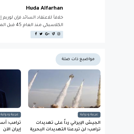
Huda Alfarhan
خلافاَ للاعتقاد السائد فإن لوريم 
الكلاسيكي منذ العام 45 قبل الميلاد، مما يجعله أكثر من 2000 عام في القدم.
مواضيع ذات صلة
عربية ودولية
عربية ودولية
الجيش الإيراني رداً على تهديدات
ترامب: أس
ترامب: لن تردعنا التهديدات البحرية
إيران الآن