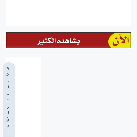
و
ك
ا
ل
ة
ع
ر
ا
ق
ت
ا