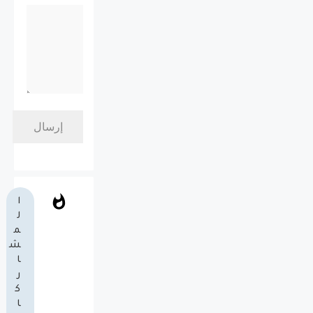
ا
ل
م
ش
ا
ر
ك
ا