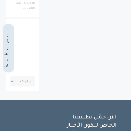
الاخبارية _بثينة
الناهي ...
ا
ل
أ
ر
ش
ي
ف
الآن حمّل تطبيقنا
الخاص لتكون الأخبار