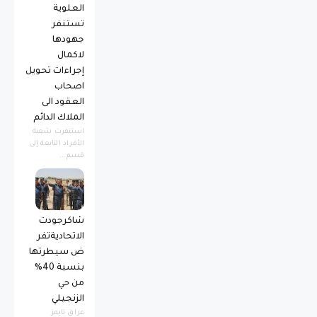
العلوية
تستنفر
جهودها
لاكمال
إجراءات تحويل
اصحاب
العقود الى
الملاك الدائم
استنفرت شعبة
الأفراد التابعة إلى
قسم...
شاكرجودت
الاتحاديةتفر
ض سيطرتها
بنسبة 40%
من حي
الزنجيلي
عراق تايمز