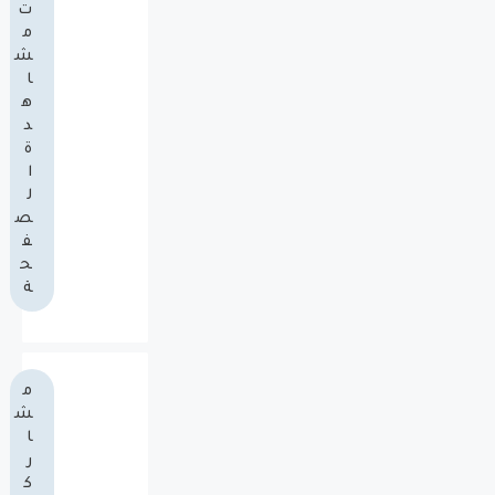
ت
م
ش
ا
ه
د
ة
ا
ل
ص
ف
ح
ة
م
ش
ا
ر
ك