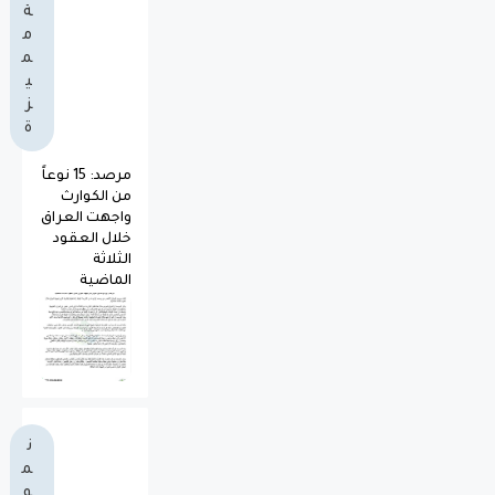
ة
م
م
ي
ز
ة
مرصد: 15 نوعاً
من الكوارث
واجهت العراق
خلال العقود
الثلاثة
الماضية
ن
م
و