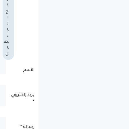
ذ
ج
ا
ل
ا
ت
ص
ا
ل
الاسم
بريد إلكتروني
*
رسالة
*