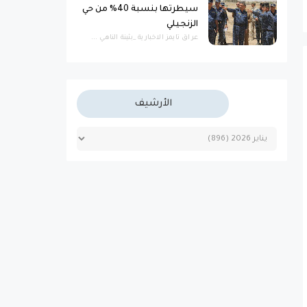
سيطرتها بنسبة 40% من حي
الزنجيلي
عراق تايمز الاخبارية _بثينة الناهي ...
الأرشيف