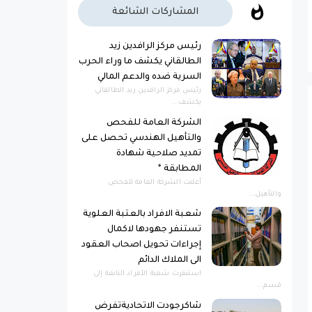
المشاركات الشائعة
رئيس مركز الرافدين زيد
الطالقاني يكشف ما وراء الحرب
السرية ضده والدعم المالي
رئيس مركز الرافدين زيد الطالقاني
يكشف...
الشركة العامة للفحص
والتأهيل الهندسي تحصل على
تمديد صلاحية شهادة
المطابقة *
أعلنت الشركة العامة للفحص
والتأهيل...
شعبة الافراد بالعتبة العلوية
تستنفر جهودها لاكمال
إجراءات تحويل اصحاب العقود
الى الملاك الدائم
استنفرت شعبة الأفراد التابعة إلى
قسم...
شاكرجودت الاتحاديةتفرض