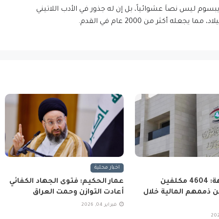
إيبسوم ليس نصاَ عشوائياً، بل إن له جذور في الأدب اللاتيني
اخبار محلية
هيئة النزاهة: 4604 مكلفين
عمار الحكيم: فتوى الجهاد الكفائي
 ذممهم المالية خلال
أعادت التوازن وحمت العراق
فبراير 04, 2026