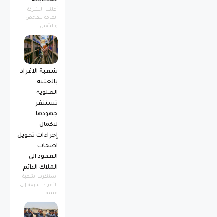
المطابقة *
أعلنت الشركة
العامة للفحص
والتأهيل...
شعبة الافراد
بالعتبة
العلوية
تستنفر
جهودها
لاكمال
إجراءات تحويل
اصحاب
العقود الى
الملاك الدائم
استنفرت شعبة
الأفراد التابعة إلى
قسم...