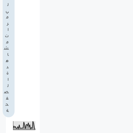
ل
ي
م
ر
ا
ت
م
ش
ا
ه
د
ة
ا
ل
ص
ف
ح
ة