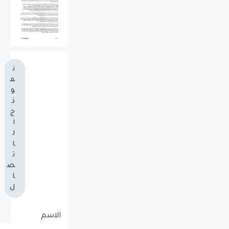
ن
م
و
ذ
ج
ا
ل
ا
ت
ص
ا
ل
الاسم