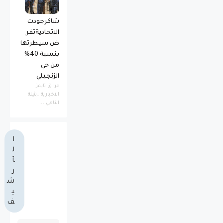
شاكرجودت
الاتحاديةتفر
ض سيطرتها
بنسبة 40%
من حي
الزنجيلي
عراق تايمز
الاخبارية _بثينة
الناهي ...
ا
ل
أ
ر
ش
ي
ف