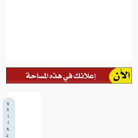
و
ك
ا
ل
ة
ع