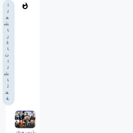
ا
ل
م
ش
ا
ر
ك
ا
ت
ا
ل
ش
ا
ئ
ع
ة
رئيس مركز