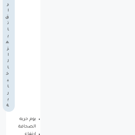
ر
ا
ق
ت
ا
ي
م
ز
ا
ل
ا
خ
ب
ا
ر
ي
ة
يوم حريه
الصحافة
ارتفاع