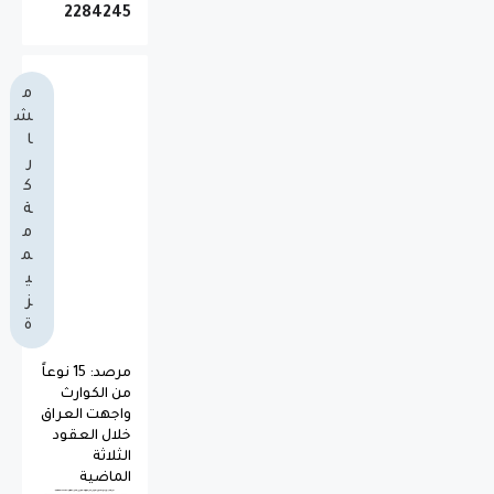
2
2
8
4
2
4
5
م
ش
ا
ر
ك
ة
م
م
ي
ز
ة
مرصد: 15 نوعاً
من الكوارث
واجهت العراق
خلال العقود
الثلاثة
الماضية