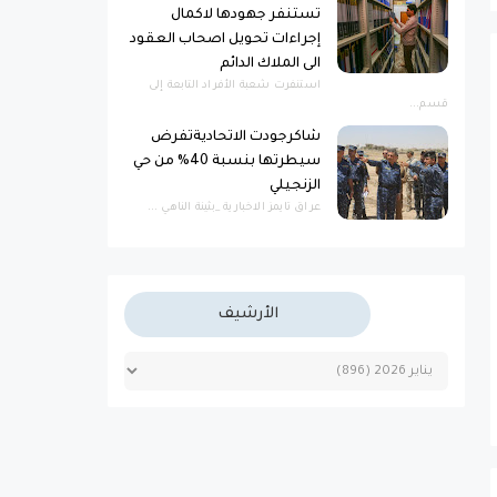
تستنفر جهودها لاكمال
إجراءات تحويل اصحاب العقود
الى الملاك الدائم
استنفرت شعبة الأفراد التابعة إلى
قسم...
شاكرجودت الاتحاديةتفرض
سيطرتها بنسبة 40% من حي
الزنجيلي
عراق تايمز الاخبارية _بثينة الناهي ...
الأرشيف