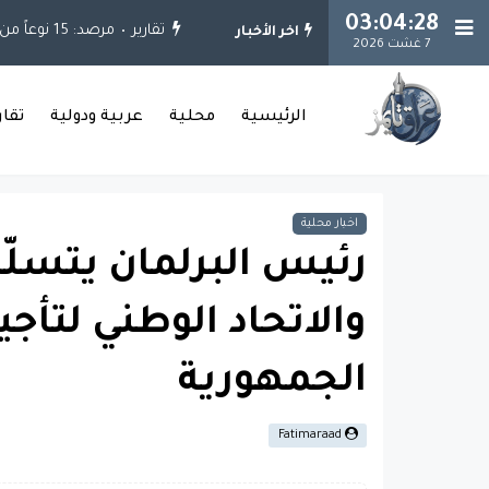
03:04:29
تقارير
مرصد: 15 نوعاً من الكوارث واجهت العراق خلال العقود الثلاثة الماضية
اخر الأخبار
7 غشت 2026
الرئيسية
محلية
عربية ودولية
تقا
اخبار محلية
رئيس البرلمان يتسلّم
والاتحاد الوطني لتأ
الجمهورية
Fatimaraad