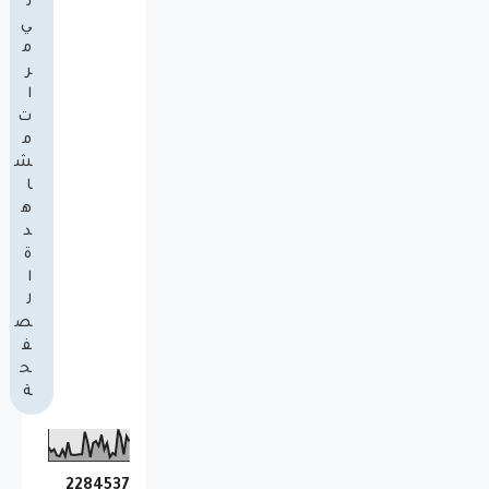
ل
ي
م
ر
ا
ت
م
ش
ا
ه
د
ة
ا
ل
ص
ف
ح
ة
2
2
8
4
5
3
7