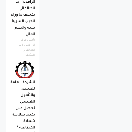
الرافدين زيد
الطالقاني
يكشف ما وراء
الحرب السرية
ضده والدعم
المالي
رئيس مركز
الرافدين زيد
الطالقاني
يكشف...
الشركة العامة
للفحص
والتأهيل
الهندسي
تحصل على
تمديد صلاحية
شهادة
المطابقة *