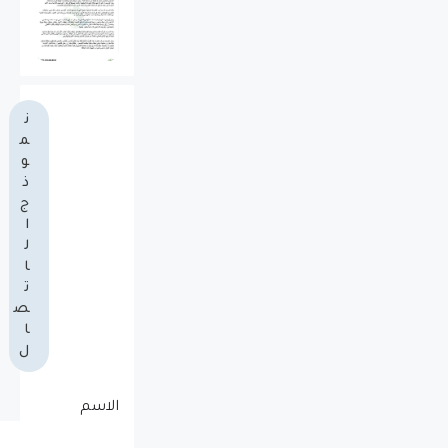
ن
م
و
ذ
ج
ا
ل
ا
ت
ص
ا
ل
الاسم