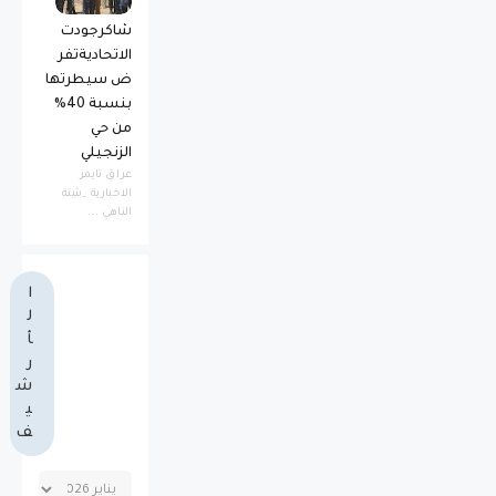
شاكرجودت
الاتحاديةتفر
ض سيطرتها
بنسبة 40%
من حي
الزنجيلي
عراق تايمز
الاخبارية _بثينة
الناهي ...
ا
ل
أ
ر
ش
ي
ف