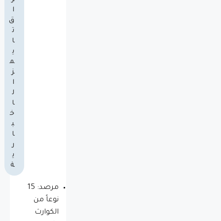
ا
ق
ت
ا
ي
م
ز
ا
ل
ا
خ
ب
ا
ر
ي
ة
مرصد: 15
نوعاً من
الكوارث