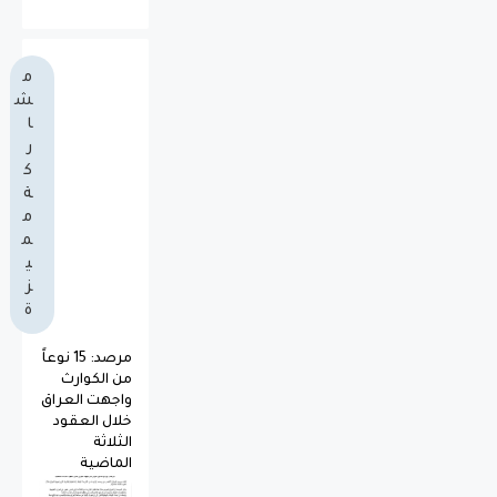
م
ش
ا
ر
ك
ة
م
م
ي
ز
ة
مرصد: 15 نوعاً
من الكوارث
واجهت العراق
خلال العقود
الثلاثة
الماضية