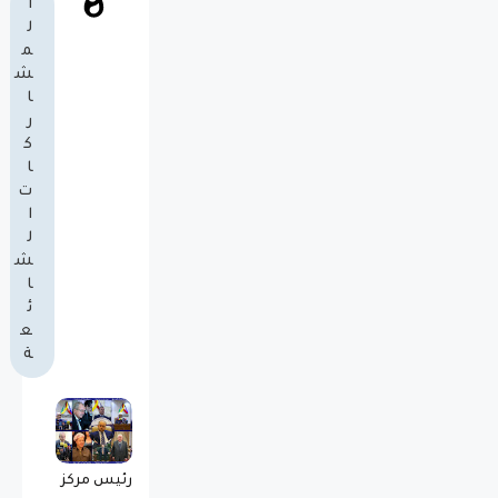
ا
ل
م
ش
ا
ر
ك
ا
ت
ا
ل
ش
ا
ئ
ع
ة
رئيس مركز