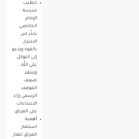
خطيب
مدرسة
الإمام
الخالصي
يحذّر من
الاغترار
بالقوة ويدعو
إلى التوكل
على الله..
وينتقد
ضعف
الموقف
الرسمي إزاء
الاعتداءات
على العراق
أهمية
استثمار
العراق للغاز