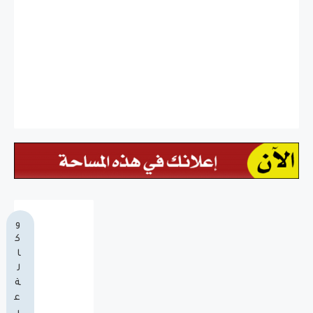
و
ك
ا
ل
ة
ع
ر