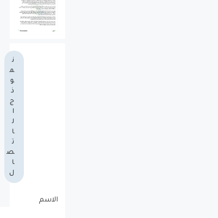
ن
م
و
ذ
ج
ا
ل
ا
ت
ص
ا
ل
الاسم