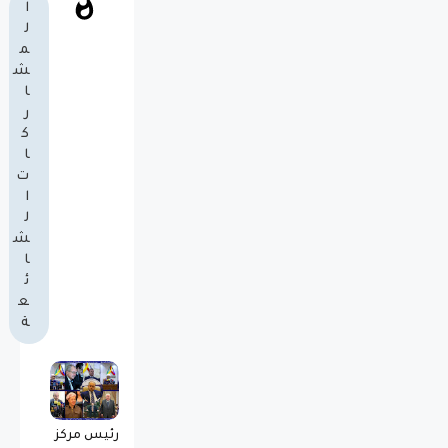
ا
ل
م
ش
ا
ر
ك
ا
ت
ا
ل
ش
ا
ئ
ع
ة
رئيس مركز