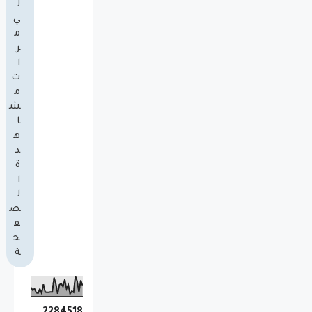
ل
ي
م
ر
ا
ت
م
ش
ا
ه
د
ة
ا
ل
ص
ف
ح
ة