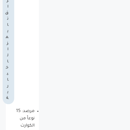
ر
ا
ق
ت
ا
ي
م
ز
ا
ل
ا
خ
ب
ا
ر
ي
ة
مرصد: 15
نوعاً من
الكوارث