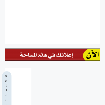
و
ك
ا
ل
ة
ع