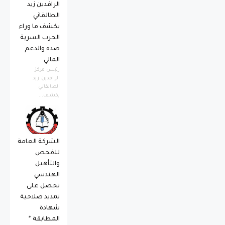
الرافدين زيد
الطالقاني
يكشف ما وراء
الحرب السرية
ضده والدعم
المالي
رئيس مركز
الرافدين زيد
الطالقاني
يكشف...
الشركة العامة
للفحص
والتأهيل
الهندسي
تحصل على
تمديد صلاحية
شهادة
المطابقة *