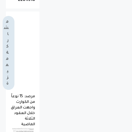
2
2
8
4
5
1
8
م
ش
ا
ر
ك
ة
م
م
ي
ز
ة
مرصد: 15 نوعاً
من الكوارث
واجهت العراق
خلال العقود
الثلاثة
الماضية