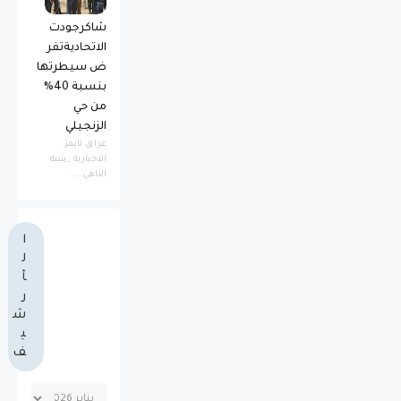
شاكرجودت
الاتحاديةتفر
ض سيطرتها
بنسبة 40%
من حي
الزنجيلي
عراق تايمز
الاخبارية _بثينة
الناهي ...
ا
ل
أ
ر
ش
ي
ف