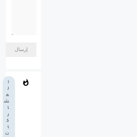
ا
ل
م
ش
ا
ر
ك
ا
ت