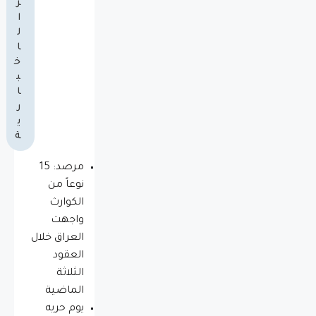
ز
ا
ل
ا
خ
ب
ا
ر
ي
ة
مرصد: 15
نوعاً من
الكوارث
واجهت
العراق خلال
العقود
الثلاثة
الماضية
يوم حريه