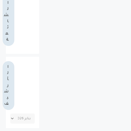
ا
ل
ش
ا
ئ
ع
ة
ا
ل
أ
ر
ش
ي
ف