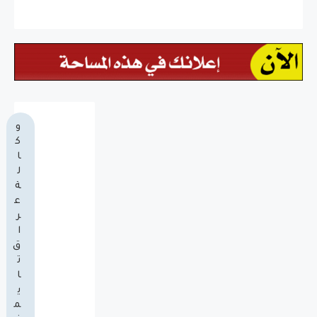
و
ك
ا
ل
ة
ع
ر
ا
ق
ت
ا
ي
م