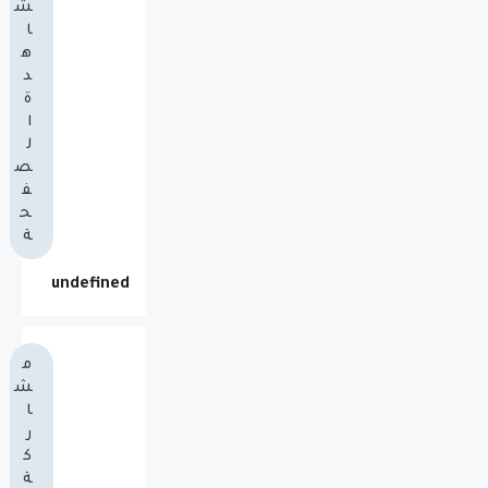
ش
ا
ه
د
ة
ا
ل
ص
ف
ح
ة
u
n
d
e
f
n
e
d
م
ش
ا
ر
ك
ة