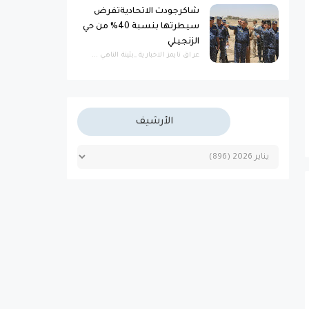
شاكرجودت الاتحاديةتفرض
سيطرتها بنسبة 40% من حي
الزنجيلي
عراق تايمز الاخبارية _بثينة الناهي ...
الأرشيف