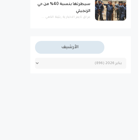
سيطرتها بنسبة 40% من حي
الزنجيلي
عراق تايمز الاخبارية _بثينة الناهي ...
الأرشيف