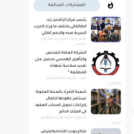
المشاركات الشائعة
رئيس مركز الرافدين زيد
الطالقاني يكشف ما وراء الحرب
السرية ضده والدعم المالي
رئيس مركز الرافدين زيد الطالقاني
يكشف...
الشركة العامة للفحص
والتأهيل الهندسي تحصل على
تمديد صلاحية شهادة
المطابقة *
أعلنت الشركة العامة للفحص
والتأهيل...
شعبة الافراد بالعتبة العلوية
تستنفر جهودها لاكمال
إجراءات تحويل اصحاب العقود
الى الملاك الدائم
استنفرت شعبة الأفراد التابعة إلى
قسم...
شاكرجودت الاتحاديةتفرض