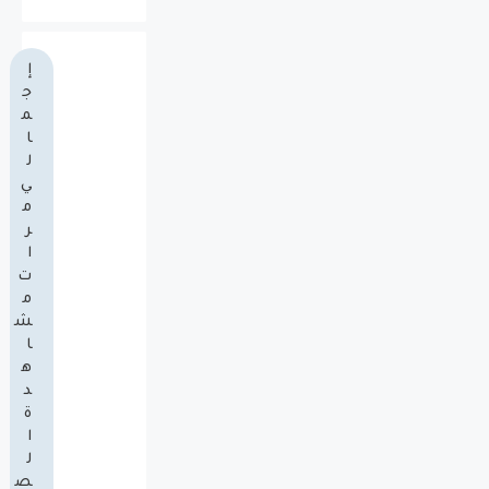
إ
ج
م
ا
ل
ي
م
ر
ا
ت
م
ش
ا
ه
د
ة
ا
ل
ص