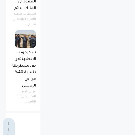
العقود الى
الملاك الدائم
استنفرت شعبة
الأفراد التابعة إلى
قسم...
شاكرجودت
الاتحاديةتفر
ض سيطرتها
بنسبة 40%
من حي
الزنجيلي
عراق تايمز
الاخبارية _بثينة
الناهي ...
ا
ل