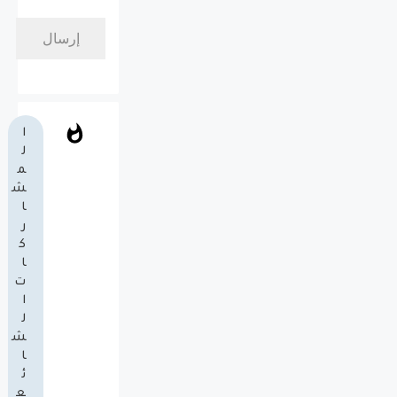
ا
ل
م
ش
ا
ر
ك
ا
ت
ا
ل
ش
ا
ئ
ع