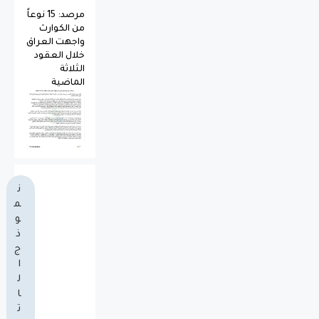
مرصد: 15 نوعاً
من الكوارث
واجهت العراق
خلال العقود
الثلاثة
الماضية
ن
م
و
ذ
ج
ا
ل
ا
ت