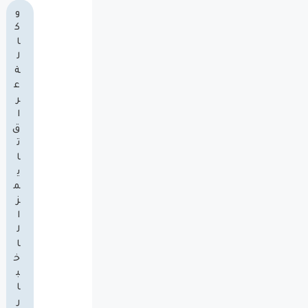
و
ك
ا
ل
ة
ع
ر
ا
ق
ت
ا
ي
م
ز
ا
ل
ا
خ
ب
ا
ر