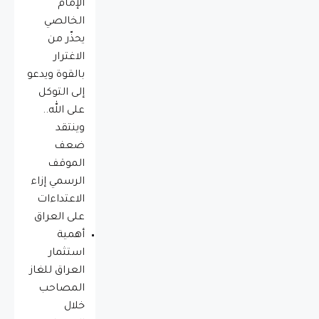
الإمام
الخالصي
يحذّر من
الاغترار
بالقوة ويدعو
إلى التوكل
على الله..
وينتقد
ضعف
الموقف
الرسمي إزاء
الاعتداءات
على العراق
أهمية
استثمار
العراق للغاز
المصاحب
خلال