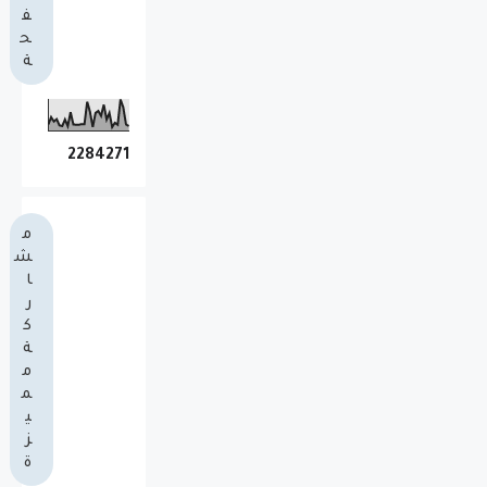
ف
ح
ة
2
2
8
4
2
7
1
م
ش
ا
ر
ك
ة
م
م
ي
ز
ة