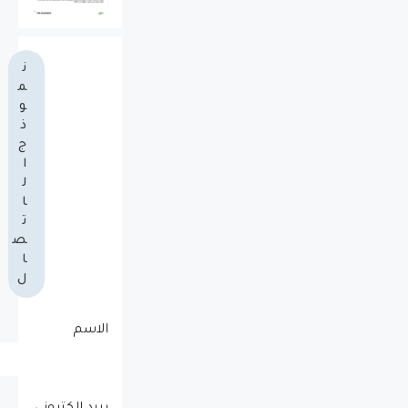
ن
م
و
ذ
ج
ا
ل
ا
ت
ص
ا
ل
الاسم