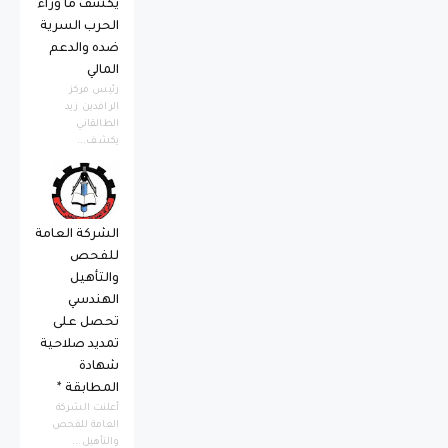
يكشف ما وراء
الحرب السرية
ضده والدعم
المالي
رئيس مركز
الرافدين زيد
الطالقاني
يكشف...
الشركة العامة
للفحص
والتأهيل
الهندسي
تحصل على
تمديد صلاحية
شهادة
المطابقة *
أعلنت الشركة
العامة للفحص
والتأهيل...