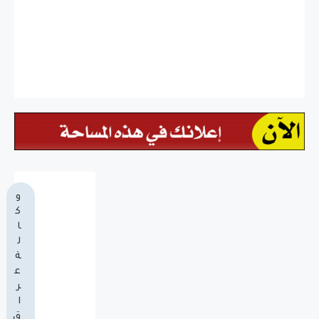
و
ك
ا
ل
ة
ع
ر
ا
ق