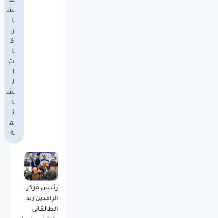
م
ش
ا
ر
ك
ا
ت
ا
ل
ش
ا
ئ
ع
ة
رئيس مركز
الرافدين زيد
الطالقاني