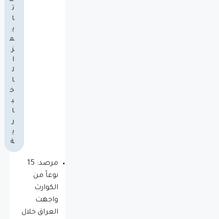
ت
ا
ي
م
ز
ا
ل
ا
خ
ب
ا
ر
ي
ة
مرصد: 15
نوعاً من
الكوارث
واجهت
العراق خلال