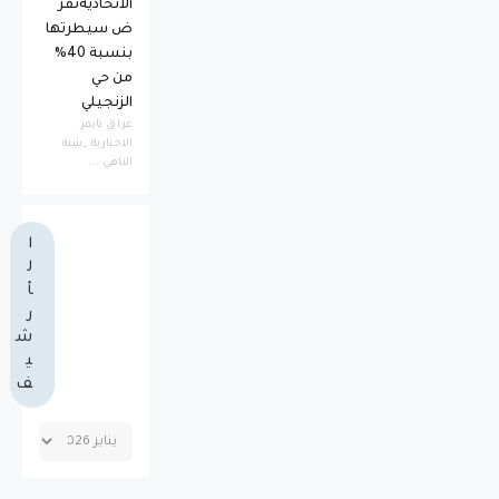
الاتحاديةتفر
ض سيطرتها
بنسبة 40%
من حي
الزنجيلي
عراق تايمز
الاخبارية _بثينة
الناهي ...
ا
ل
أ
ر
ش
ي
ف