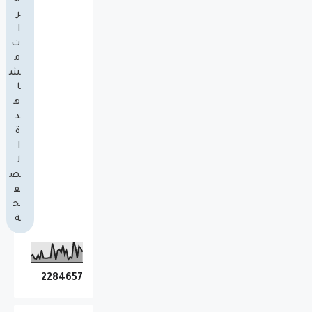
ر
ا
ت
م
ش
ا
ه
د
ة
ا
ل
ص
ف
ح
ة
2
2
8
4
6
5
7