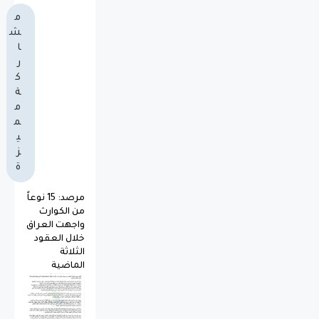
م
ش
ا
ر
ك
ة
م
م
ي
ز
ة
مرصد: 15 نوعاً
من الكوارث
واجهت العراق
خلال العقود
الثلاثة
الماضية