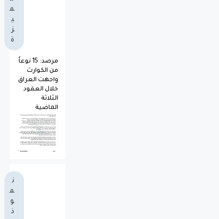
م
ي
ز
ة
مرصد: 15 نوعاً
من الكوارث
واجهت العراق
خلال العقود
الثلاثة
الماضية
ن
م
و
ذ