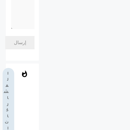
ا
ل
م
ش
ا
ر
ك
ا
ت
ا