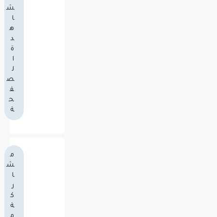
ش
ا
ه
د
ة
ا
ل
ص
ف
ح
ة
م
ش
ا
ر
ك
ة
م