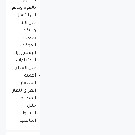
الاغترار
بالقوة ويدعو
إلى التوكل
على الله..
وينتقد
ضعف
الموقف
الرسمي إزاء
الاعتداءات
على العراق
أهمية
استثمار
العراق للغاز
المصاحب
خلال
السنوات
الماضية