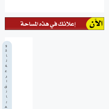
و
ك
ا
ل
ة
ع
ر
ا
ق
ت
ا
ي
م