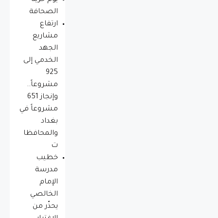
يوم حريه
الصحافة
ارتفاع
مشاريع
الجهد
الخدمي إلى
925
مشروعاً..
وإنجاز 651
مشروعاً في
بغداد
والمحافظا
ت
خطيب
مدرسة
الإمام
الخالصي
يحذّر من