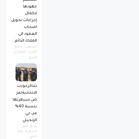
جهودها
لاكمال
إجراءات تحويل
اصحاب
العقود الى
الملاك الدائم
استنفرت شعبة
الأفراد التابعة إلى
قسم...
شاكرجودت
الاتحاديةتفر
ض سيطرتها
بنسبة 40%
من حي
الزنجيلي
عراق تايمز
الاخبارية _بثينة
الناهي ...