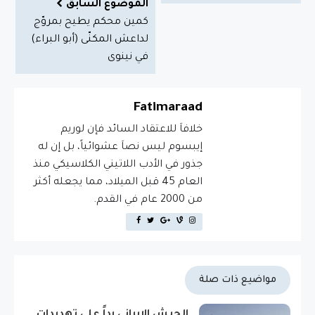
الموضوع السابق
كمين محكم يطيح بمروّج
لداعش المكنّى (أبو البراء)
في نينوى
Fatimaraad
خلافاَ للاعتقاد السائد فإن لوريم
إيبسوم ليس نصاَ عشوائياً، بل إن له
جذور في الأدب اللاتيني الكلاسيكي منذ
العام 45 قبل الميلاد، مما يجعله أكثر
من 2000 عام في القدم.
مواضيع ذات صلة