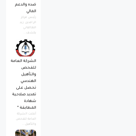
ضده والدعم
المالي
رئيس مركز
الرافدين زيد
الطالقاني
يكشف...
الشركة العامة
للفحص
والتأهيل
الهندسي
تحصل على
تمديد صلاحية
شهادة
المطابقة *
أعلنت الشركة
العامة للفحص
والتأهيل...