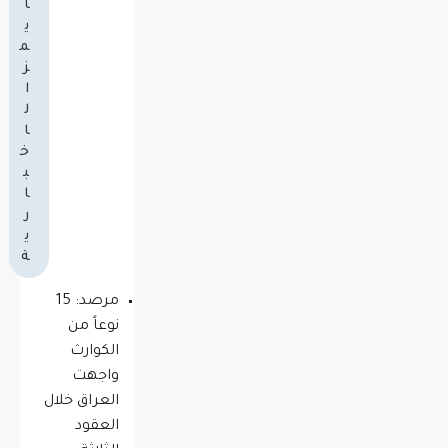
ا
ي
م
ز
ا
ل
ا
خ
ب
ا
ر
ي
ة
مرصد: 15
نوعاً من
الكوارث
واجهت
العراق خلال
العقود