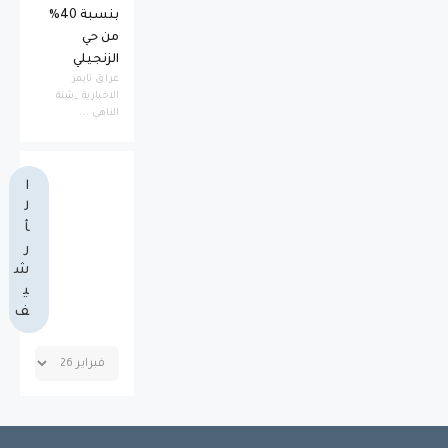
بنسبة 40%
من حي
الزنجيلي
عراق تايمز
الاخبارية _بثينة
الناهي ...
ا
ل
أ
ر
ش
ي
ف