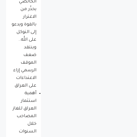
الخالصي
يحذّر من
الاغترار
بالقوة ويدعو
إلى التوكل
على الله..
وينتقد
ضعف
الموقف
الرسمي إزاء
الاعتداءات
على العراق
أهمية
استثمار
العراق للغاز
المصاحب
خلال
السنوات