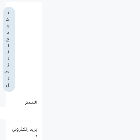
ن
م
و
ذ
ج
ا
ل
ا
ت
ص
ا
ل
الاسم
بريد إلكتروني
*