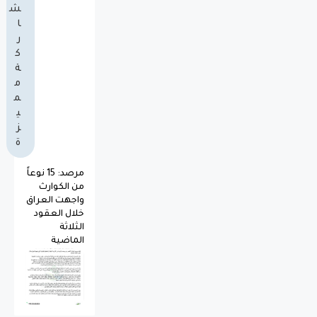
ش
ا
ر
ك
ة
م
م
ي
ز
ة
مرصد: 15 نوعاً
من الكوارث
واجهت العراق
خلال العقود
الثلاثة
الماضية