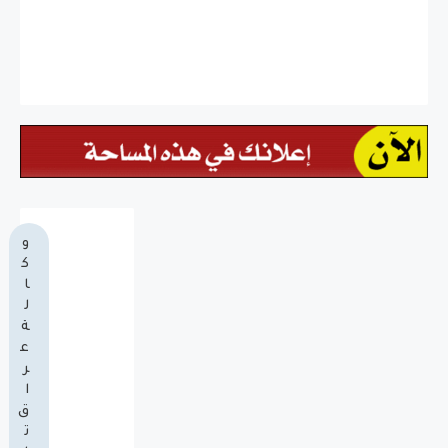
و
ك
ا
ل
ة
ع
ر
ا
ق
ت