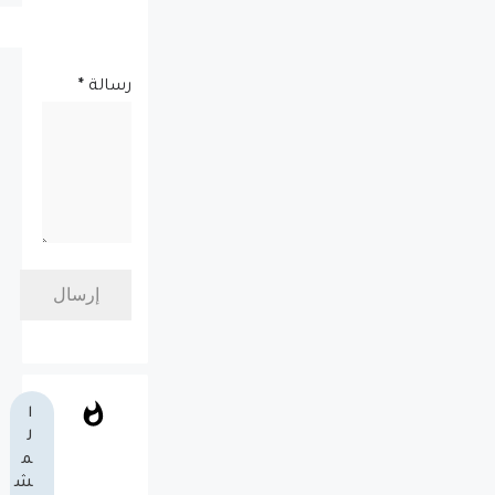
رسالة
*
ا
ل
م
ش