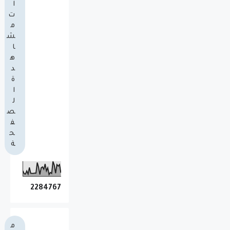
ا
ت
م
ش
ا
ه
د
ة
ا
ل
ص
ف
ح
ة
2
2
8
4
7
6
7
م