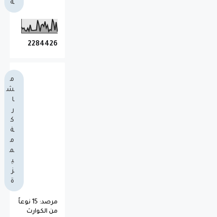
ة
2
2
8
4
4
2
6
م
ش
ا
ر
ك
ة
م
م
ي
ز
ة
مرصد: 15 نوعاً
من الكوارث