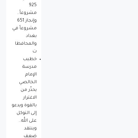
925
مشروعاً..
وإنجاز 651
مشروعاً في
بغداد
والمحافظا
ت
خطيب
مدرسة
الإمام
الخالصي
يحذّر من
الاغترار
بالقوة ويدعو
إلى التوكل
على الله..
وينتقد
ضعف