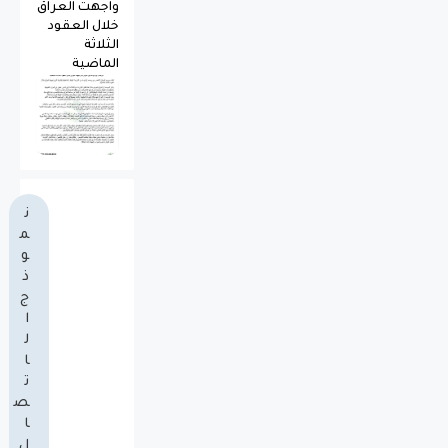
واجهت العراق
خلال العقود
الثلاثة
الماضية
ن
م
و
ذ
ج
ا
ل
ا
ت
ص
ا
ل