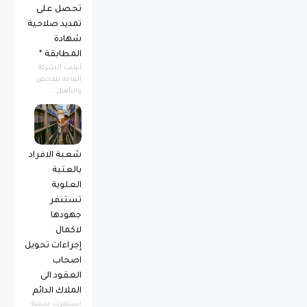
تحصل على
تمديد صلاحية
شهادة
المطابقة *
أعلنت الشركة
العامة للفحص
والتأهيل...
شعبة الافراد
بالعتبة
العلوية
تستنفر
جهودها
لاكمال
إجراءات تحويل
اصحاب
العقود الى
الملاك الدائم
استنفرت شعبة