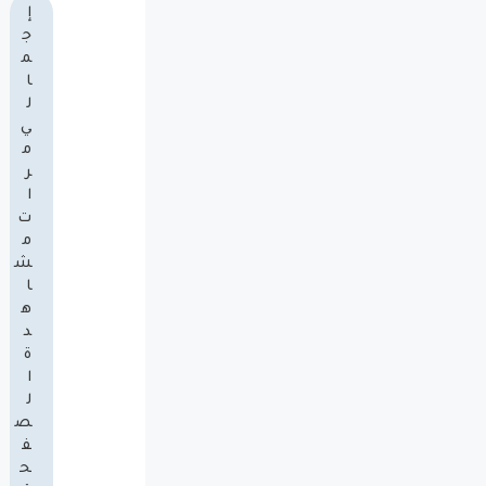
إ
ج
م
ا
ل
ي
م
ر
ا
ت
م
ش
ا
ه
د
ة
ا
ل
ص
ف
ح