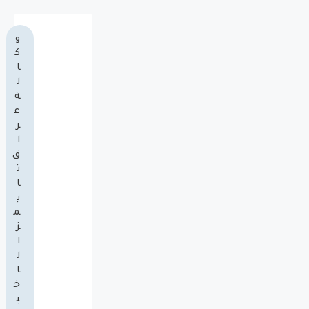
و
ك
ا
ل
ة
ع
ر
ا
ق
ت
ا
ي
م
ز
ا
ل
ا
خ
ب