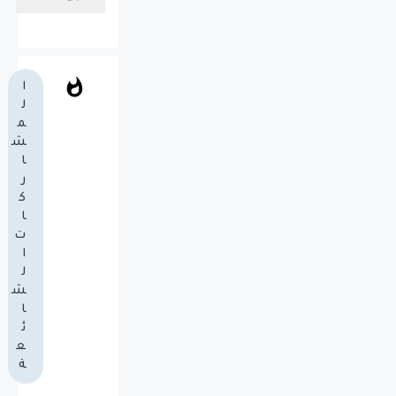
ا
ل
م
ش
ا
ر
ك
ا
ت
ا
ل
ش
ا
ئ
ع
ة