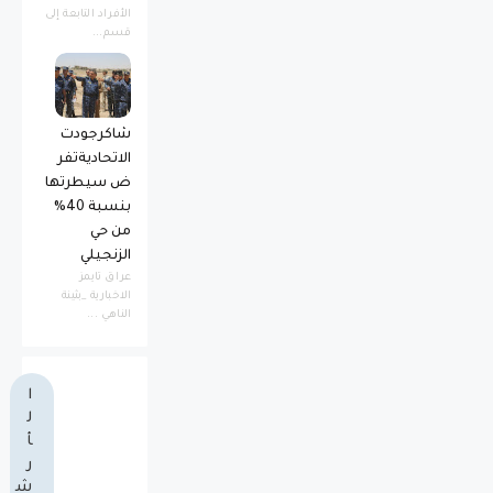
الأفراد التابعة إلى
قسم...
شاكرجودت
الاتحاديةتفر
ض سيطرتها
بنسبة 40%
من حي
الزنجيلي
عراق تايمز
الاخبارية _بثينة
الناهي ...
ا
ل
أ
ر
ش