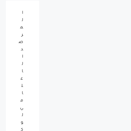
‏ا
ل
م
ر
ص
د
ا
ل
ا
ع
ل
ا
م
ي
ل
و
ك