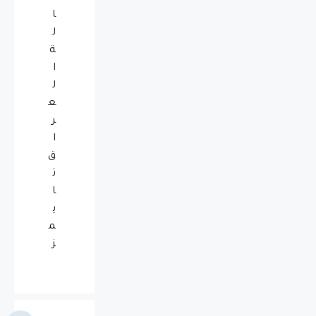
ا
ل
ة
ا
ل
ع
ر
ا
ق
ت
ا
ي
م
ز