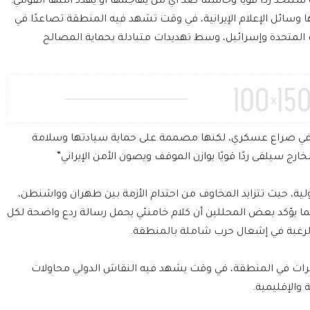
ستتخذ ردًا قويًا وحاسمًا ضد أي من يهاجمها أو يهدد أمنها القومي.
سائل الإعلام الإيرانية، في وقت تشهد فيه المنطقة تصاعدًا في
ات المتحدة وإسرائيل، وسط تهديدات متبادلة بحماية المصالح
رفًا في صراع عسكري، لكنها مصممة على حماية سيادتها وسلامة
رج سيلقى ردًا قويًا يوازن الموقف ويصون الأمن الإيراني”
لية، حيث تتزايد المخاوف من احتدام الأزمة بين طهران وواشنطن،
 يؤكد بعض المحللين أن كلام خامنئي يحمل رسالة ردع واضحة لكل
 الرغبة في إشعال حرب شاملة بالمنطقة.
ات في المنطقة، في وقت يشهد فيه النقاش الدولي محاولات
 والإقليمية.