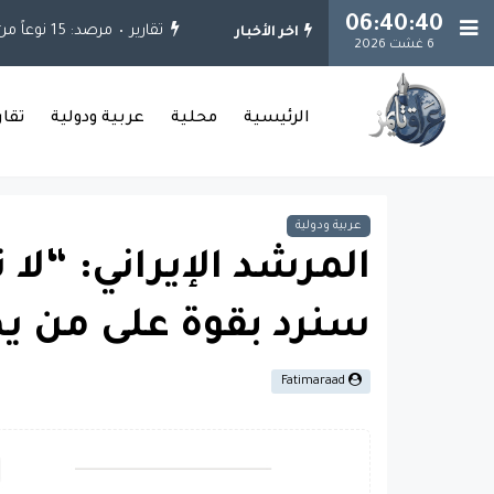
06:40:41
تقارير
مرصد: 15 نوعاً من الكوارث واجهت العراق خلال العقود الثلاثة الماضية
اخر الأخبار
6 غشت 2026
الرئيسية
محلية
عربية ودولية
تقا
عربية ودولية
المرشد الإيراني: “لا 
سنرد بقوة على من يه
Fatimaraad