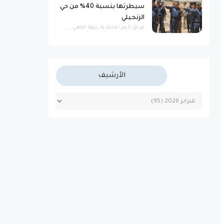
سيطرتها بنسبة 40% من حي
الزنجيلي
عراق تايمز الاخبارية _بثينة الناهي ...
الأرشيف