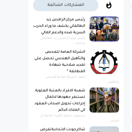
المشاركات الشائعة
رئيس مركز الرافدين زيد
الطالقاني يكشف ما وراء الحرب
السرية ضده والدعم المالي
رئيس مركز الرافدين زيد الطالقاني
يكشف...
الشركة العامة للفحص
والتأهيل الهندسي تحصل على
تمديد صلاحية شهادة
المطابقة *
أعلنت الشركة العامة للفحص
والتأهيل...
شعبة الافراد بالعتبة العلوية
تستنفر جهودها لاكمال
إجراءات تحويل اصحاب العقود
الى الملاك الدائم
استنفرت شعبة الأفراد التابعة إلى
قسم...
شاكرجودت الاتحاديةتفرض