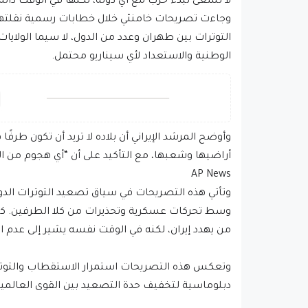
لا تسعى لبدء حرب مع أي دولة، لكنها في الوقت ذاته 
وجاءت تصريحات خامنئي خلال خطابات رسمية نقلتها و
التوترات بين طهران وعدد من الدول، لا سيما الولاي
الوطنية والاستعداد لأي سيناريو محتمل.
وأوضح المرشد الإيراني أن بلاده لا تريد أن تكون ط
أراضيها وشعبها، مع التأكيد على أن “أي هجوم من الخا
AP News
وتأتي هذه التصريحات في سياق تصعيد التوترات الدو
وسط تحركات عسكرية وتحذيرات من كلا الطرفين. كما
من يهدد إيران، لكنه في الوقت نفسه يشير إلى عدم
وتعكس هذه التصريحات استمرار الاستقطاب والتوتر
دبلوماسية لتخفيف حدة التصعيد بين القوى العالمية