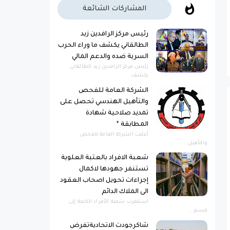
المشاركات الشائعة
رئيس مركز الرافدين زيد
الطالقاني يكشف ما وراء الحرب
السرية ضده والدعم المالي
رئيس مركز الرافدين زيد الطالقاني
يكشف...
الشركة العامة للفحص
والتأهيل الهندسي تحصل على
تمديد صلاحية شهادة
المطابقة *
أعلنت الشركة العامة للفحص
والتأهيل...
شعبة الافراد بالعتبة العلوية
تستنفر جهودها لاكمال
إجراءات تحويل اصحاب العقود
الى الملاك الدائم
استنفرت شعبة الأفراد التابعة إلى
قسم...
شاكرجودت الاتحاديةتفرض