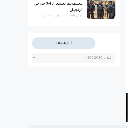
سيطرتها بنسبة 40% من حي
الزنجيلي
عراق تايمز الاخبارية _بثينة الناهي ...
الأرشيف