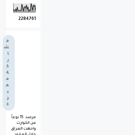
2
2
8
4
7
6
1
م
ش
ا
ر
ك
ة
م
م
ي
ز
ة
مرصد: 15 نوعاً
من الكوارث
واجهت العراق
خلال العقود