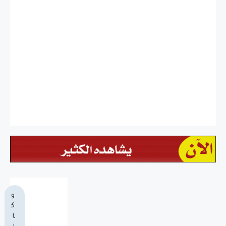
و
ك
ا