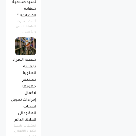
تمديد صلاحية
شهادة
المطابقة *
أعلنت الشركة
العامة للفحص
والتأهيل...
شعبة الافراد
بالعتبة
العلوية
تستنفر
جهودها
لاكمال
إجراءات تحويل
اصحاب
العقود الى
الملاك الدائم
استنفرت شعبة
الأفراد التابعة إلى