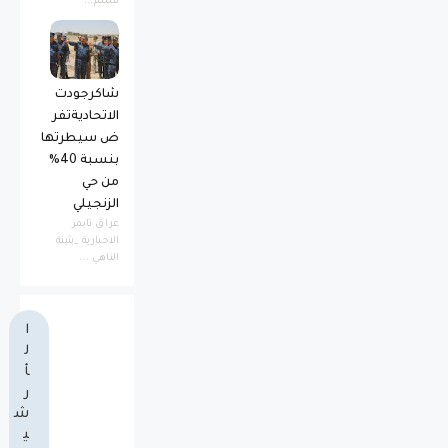
قسم...
شاكرجودت
الاتحاديةتفر
ض سيطرتها
بنسبة 40%
من حي
الزنجيلي
عراق تايمز
الاخبارية _بثينة
الناهي ...
ا
ل
أ
ر
ش
ي