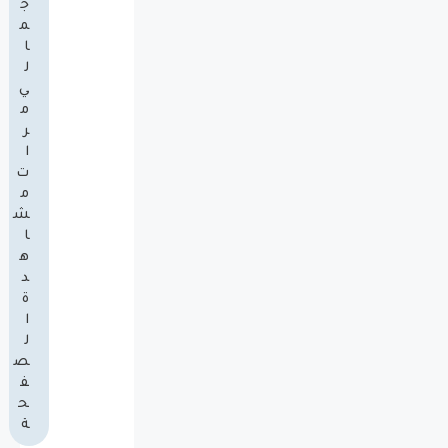
ج
م
ا
ل
ي
م
ر
ا
ت
م
ش
ا
ه
د
ة
ا
ل
ص
ف
ح
ة