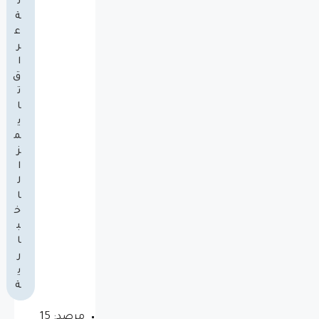
ل
ة
ع
ر
ا
ق
ت
ا
ي
م
ز
ا
ل
ا
خ
ب
ا
ر
ي
ة
مرصد: 15