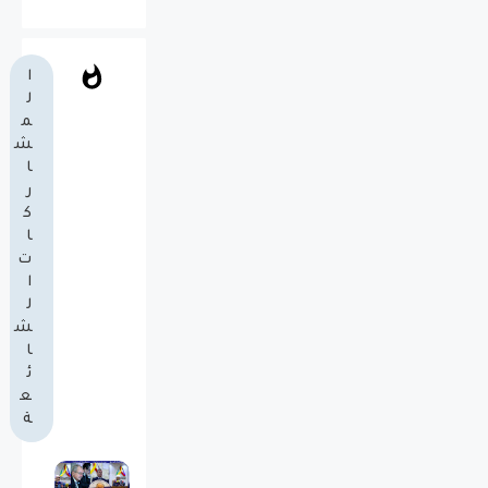
ا
ل
م
ش
ا
ر
ك
ا
ت
ا
ل
ش
ا
ئ
ع
ة