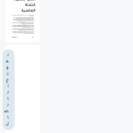
الثلاثة
الماضية
ن
م
و
ذ
ج
ا
ل
ا
ت
ص
ا
ل