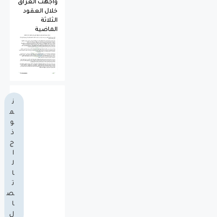
واجهت العراق
خلال العقود
الثلاثة
الماضية
ن
م
و
ذ
ج
ا
ل
ا
ت
ص
ا
ل