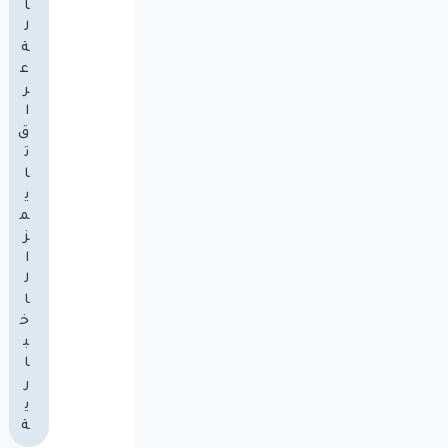
ا
ل
ة
ع
ر
ا
ق
ت
ا
ي
م
ز
ا
ل
ا
خ
ب
ا
ر
ي
ة