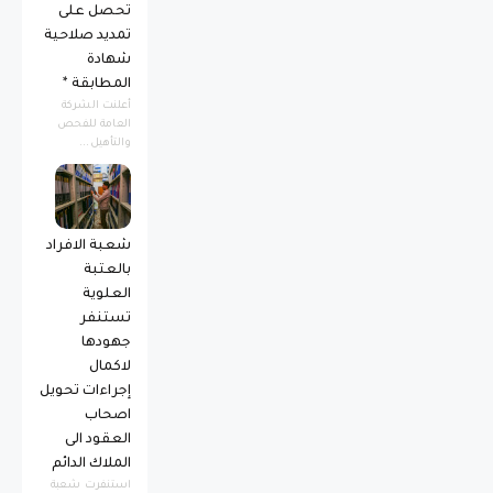
تحصل على
تمديد صلاحية
شهادة
المطابقة *
أعلنت الشركة
العامة للفحص
والتأهيل...
شعبة الافراد
بالعتبة
العلوية
تستنفر
جهودها
لاكمال
إجراءات تحويل
اصحاب
العقود الى
الملاك الدائم
استنفرت شعبة