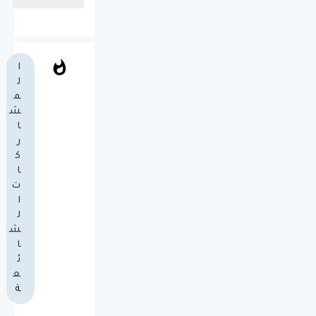
ا
ل
م
ش
ا
ر
ك
ا
ت
ا
ل
ش
ا
ئ
ع
ة