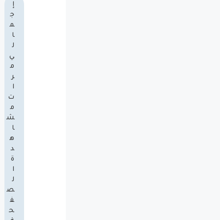
إ
ج
م
ا
ل
ي
م
ر
ا
ت
م
ش
ا
ه
د
ة
ا
ل
ص
ف
ح