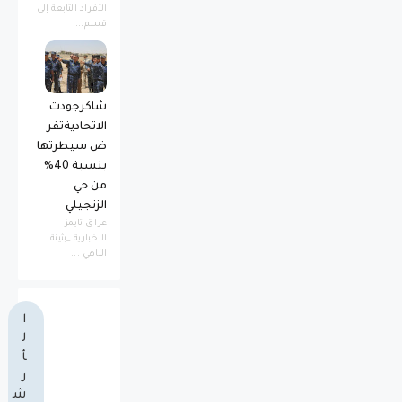
الأفراد التابعة إلى
قسم...
شاكرجودت
الاتحاديةتفر
ض سيطرتها
بنسبة 40%
من حي
الزنجيلي
عراق تايمز
الاخبارية _بثينة
الناهي ...
ا
ل
أ
ر
ش