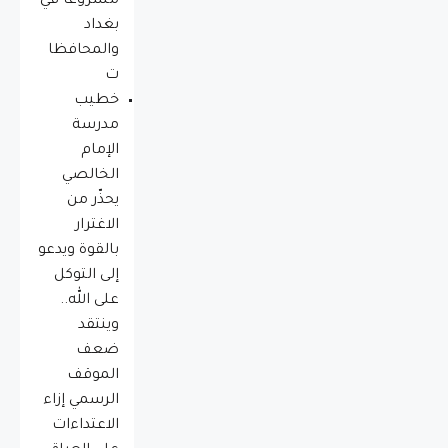
مشروعاً في
بغداد
والمحافظا
ت
خطيب
مدرسة
الإمام
الخالصي
يحذّر من
الاغترار
بالقوة ويدعو
إلى التوكل
على الله..
وينتقد
ضعف
الموقف
الرسمي إزاء
الاعتداءات