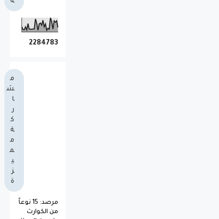
ة
2
2
8
4
7
8
3
م
ش
ا
ر
ك
ة
م
م
ي
ز
ة
مرصد: 15 نوعاً
من الكوارث