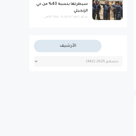
سيطرتها بنسبة 40% من حي
الزنجيلي
عراق تايمز الاخبارية _بثينة الناهي ...
الأرشيف