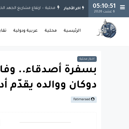
05:10:51
محلية
ارتفاع مشاريع الجهد الخدمي إلى 925 مشروعاً.. وإنجاز 651 مشروعاً في ب
اخر الأخبار
6 غشت 2026
الرئيسية
محلية
عربية ودولية
تقا
اخبار محلية
بسفرة أصدقاء.. وفا
دوكان ووالده يقدّم أد
Fatimaraad