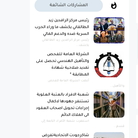
المشاركات الشائعة
رئيس مركز الرافدين زيد
الطالقاني يكشف ما وراء الحرب
السرية ضده والدعم المالي
رئيس مركز الرافدين زيد الطالقاني
يكشف...
الشركة العامة للفحص
والتأهيل الهندسي تحصل على
تمديد صلاحية شهادة
المطابقة *
أعلنت الشركة العامة للفحص
والتأهيل...
شعبة الافراد بالعتبة العلوية
تستنفر جهودها لاكمال
إجراءات تحويل اصحاب العقود
الى الملاك الدائم
استنفرت شعبة الأفراد التابعة إلى
قسم...
شاكرجودت الاتحاديةتفرض