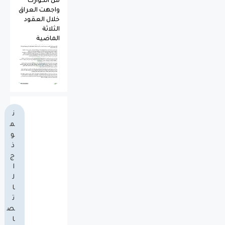
من الكوارث
واجهت العراق
خلال العقود
الثلاثة
الماضية
ن
م
و
ذ
ج
ا
ل
ا
ت
ص
ا