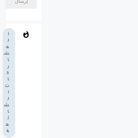
ا
ل
م
ش
ا
ر
ك
ا
ت
ا
ل
ش
ا
ئ
ع
ة