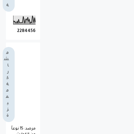
ة
2
2
8
4
4
5
6
م
ش
ا
ر
ك
ة
م
م
ي
ز
ة
مرصد: 15 نوعاً