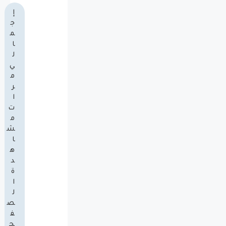
إ
ج
م
ا
ل
ي
م
ر
ا
ت
م
ش
ا
ه
د
ة
ا
ل
ص
ف
ح