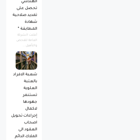
الهندسي
تحصل على
تمديد صلاحية
شهادة
المطابقة *
أعلنت الشركة
العامة للفحص
والتأهيل...
شعبة الافراد
بالعتبة
العلوية
تستنفر
جهودها
لاكمال
إجراءات تحويل
اصحاب
العقود الى
الملاك الدائم