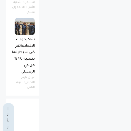
استنفرت شعبة
الأفراد التابعة إلى
قسم...
شاكرجودت
الاتحاديةتفر
ض سيطرتها
بنسبة 40%
من حي
الزنجيلي
عراق تايمز
الاخبارية _بثينة
الناهي ...
ا
ل
أ
ر