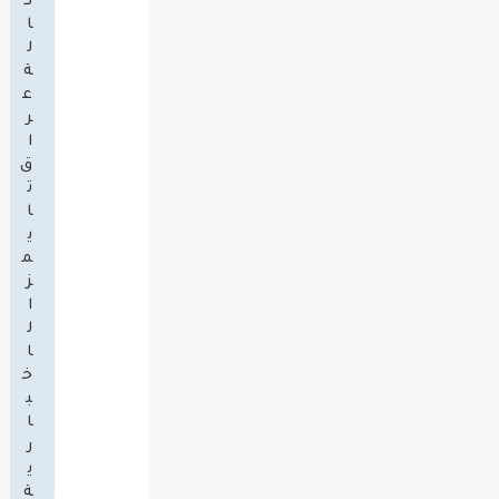
ك
ا
ل
ة
ع
ر
ا
ق
ت
ا
ي
م
ز
ا
ل
ا
خ
ب
ا
ر
ي
ة