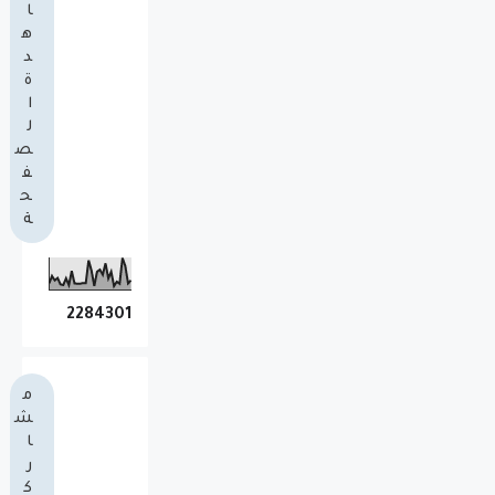
ا
ه
د
ة
ا
ل
ص
ف
ح
ة
2
2
8
4
3
0
1
م
ش
ا
ر
ك