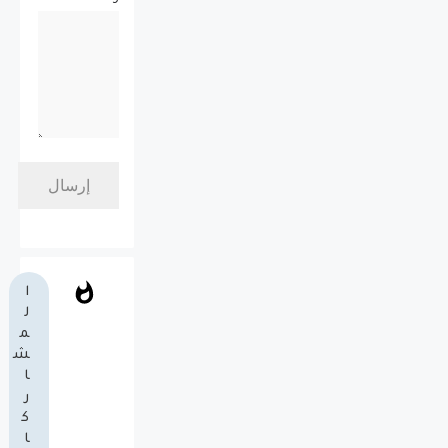
ا
ل
م
ش
ا
ر
ك
ا