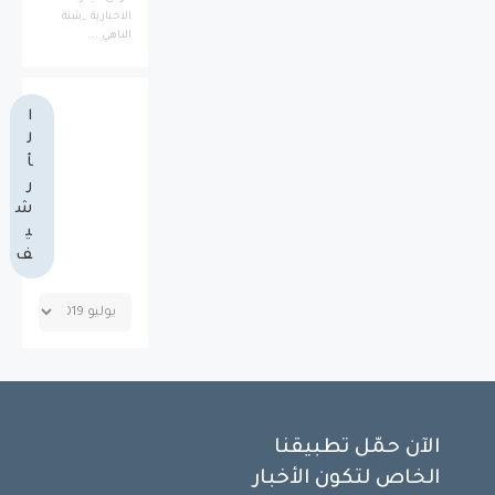
الاخبارية _بثينة
الناهي ...
ا
ل
أ
ر
ش
ي
ف
الآن حمّل تطبيقنا
الخاص لتكون الأخبار