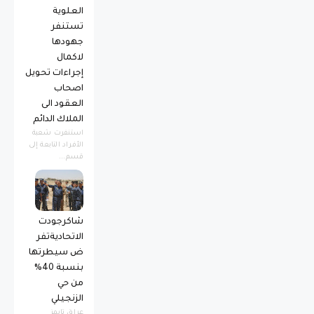
العلوية
تستنفر
جهودها
لاكمال
إجراءات تحويل
اصحاب
العقود الى
الملاك الدائم
استنفرت شعبة
الأفراد التابعة إلى
قسم...
شاكرجودت
الاتحاديةتفر
ض سيطرتها
بنسبة 40%
من حي
الزنجيلي
عراق تايمز