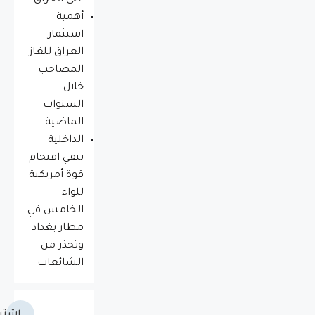
على العراق
أهمية
استثمار
العراق للغاز
المصاحب
خلال
السنوات
الماضية
الداخلية
تنفي اقتحام
قوة أمريكية
للواء
الخامس في
مطار بغداد
وتحذر من
الشائعات
اشتر