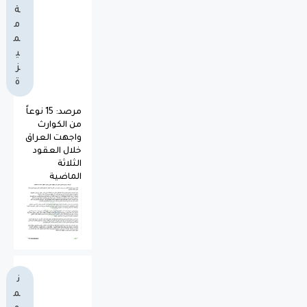
ة
م
م
ي
ز
ة
مرصد: 15 نوعاً
من الكوارث
واجهت العراق
خلال العقود
الثلاثة
الماضية
ن
م