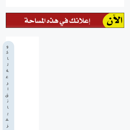
و
ك
ا
ل
ة
ع
ر
ا
ق
ت
ا
ي
م
ز