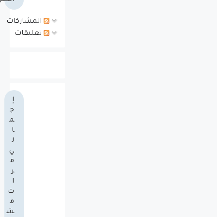
المشاركات
تعليقات
إ
ج
م
ا
ل
ي
م
ر
ا
ت
م
ش