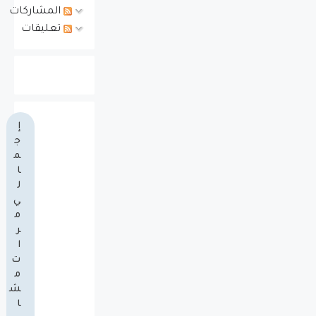
المشاركات
تعليقات
إ
ج
م
ا
ل
ي
م
ر
ا
ت
م
ش
ا