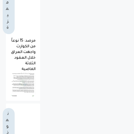
م
م
ي
ز
ة
مرصد: 15 نوعاً
من الكوارث
واجهت العراق
خلال العقود
الثلاثة
الماضية
ن
م
و
ذ