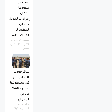
تستنفر
جهودها
لاكمال
إجراءات تحويل
اصحاب
العقود الى
الملاك الدائم
استنفرت شعبة
الأفراد التابعة إلى
قسم...
شاكرجودت
الاتحاديةتفر
ض سيطرتها
بنسبة 40%
من حي
الزنجيلي
عراق تايمز
الاخبارية _بثينة