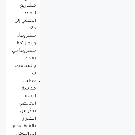
مشاريع
الجهد
الخدمي إلى
925
مشروعاً..
وإنجاز 651
مشروعاً في
بغداد
والمحافظا
ت
خطيب
مدرسة
الإمام
الخالصي
يحذّر من
الاغترار
بالقوة ويدعو
إلى التوكل