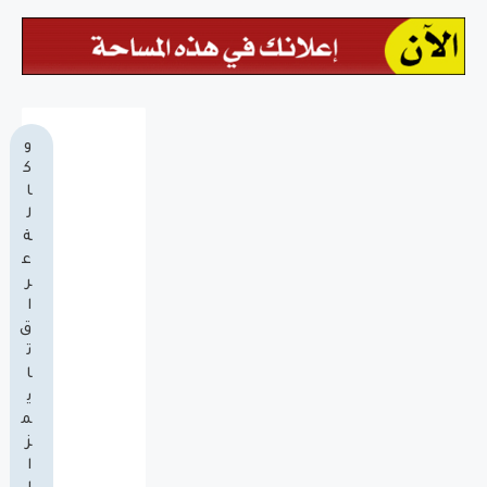
و
ك
ا
ل
ة
ع
ر
ا
ق
ت
ا
ي
م
ز
ا