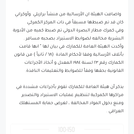
واضافت الهيئة ان الأرسالية من منشأ برازيلي وأوكراني
كان قد تم ضبطها مسبقاً في ذات المركز الكمركي
وفي كمرك مطار البصرة الدولي تم ضبط كميه من الأدوية
البشرية مخالفه لضوابط الاستيراد بصحبه مسافر .
وأكدت الهيئة العامة للكمارك في بيان لها " انها قامت
بأتلاف الأرسالية وفقا لأحكام المادة (٦٨ / ثانياً ) من قانون
الكمارك رقم ٢٣ لسنة ١٩٨٤ المعدل و أتخاذ الأجراءات
القانونية بحقها وفقأ للضوابط والتعليمات النافذة.
يذكر أن هيئة العامة للكمارك تقوم بأجراءات مشددة في
مراكزها الكمركية لتنظيم عمليات الاستيراد والتصدير
ومنع دخول المواد المخالفة ، لغرض حماية المستهلك
العراقي .