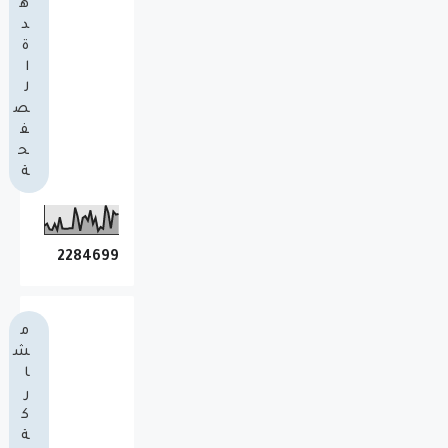
ه
د
ة
ا
ل
ص
ف
ح
ة
2
2
8
4
6
9
9
م
ش
ا
ر
ك
ة