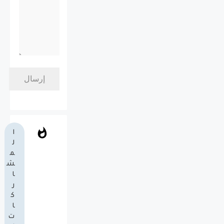
ا
ل
م
ش
ا
ر
ك
ا
ت