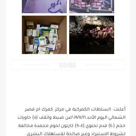
أعلنت السلطات الكمركية في مركز كمرك ام قصر
الشمالي اليوم الأحد ٢٠١٩/٧/٢١عن ضبط واتلاف (٥) حاويات
حجم (٤٠) قدم تحتوي (٩٠٠٤) كارتون لحوم مجمدة مخالفة
لشروط الاستيراد وغير صالحة للاستهلاك البشري.