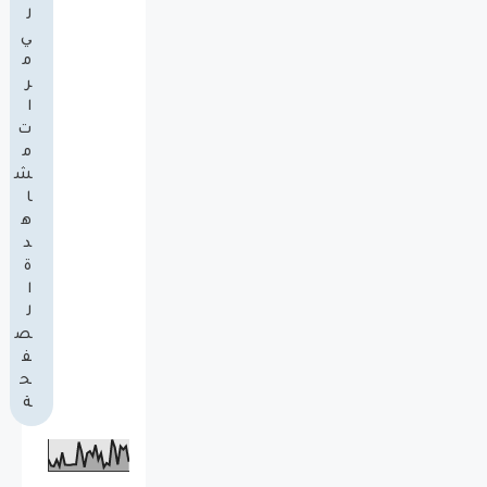
ل
ي
م
ر
ا
ت
م
ش
ا
ه
د
ة
ا
ل
ص
ف
ح
ة