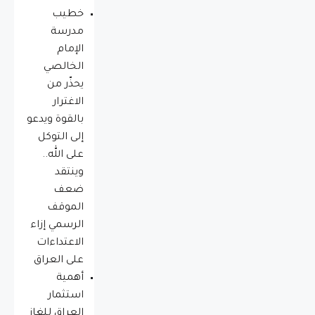
خطيب
مدرسة
الإمام
الخالصي
يحذّر من
الاغترار
بالقوة ويدعو
إلى التوكل
على الله..
وينتقد
ضعف
الموقف
الرسمي إزاء
الاعتداءات
على العراق
أهمية
استثمار
العراق للغاز