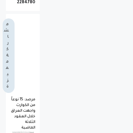
2
2
8
4
7
8
0
م
ش
ا
ر
ك
ة
م
م
ي
ز
ة
مرصد: 15 نوعاً
من الكوارث
واجهت العراق
خلال العقود
الثلاثة
الماضية