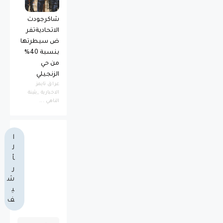
شاكرجودت
الاتحاديةتفر
ض سيطرتها
بنسبة 40%
من حي
الزنجيلي
عراق تايمز
الاخبارية _بثينة
الناهي ...
ا
ل
أ
ر
ش
ي
ف