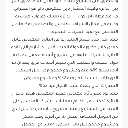
والحصول على مشاريع جديدة . مؤكدة أن هناك تعاون كبير
بين الدائرة وهيئة أستثمار بابل للنهوض بالواقع العمراني
في محافظة بابل كون ان الدائرة تمتلك كفاءات هندسية
وفنية في مجال الاشراف الهندسي والتصاميم يمكنها من
التنافس مع بقية الشركات المحلية..
فيما اشار مدير قسم المشاريع في الدائرة المهندس عادل
حمدي خلال حضوره الجولة الميدانية ان المشاريع التي تقوم
الدائرة بالاشراف عليها هي مشروع أنشاء معمل لصناعة
مواد التعبئة والتغليف الذي سيتم أفتتاحه قريبا بعد ان تم
أنجاز نسبة 99% منه ومشروع مجمع ارض بابل السكني
الذي بلغت نسب الانجاز فيه 82% ومشروع معارض
السيارات الذي بلغت نسب الانجاز فيه 52%
فيما نوه مدير دائرة مهندس مقيم المهندس هيثم حاتم ان
الدائرة تمكنت من القيام بعمليات الاشراف الهندسي على
العديد من المشاريع ومنها مشروع بناية شرطة بابل الذي
من المؤمل أستئناف العمل به في أقرب وقت ممكن
ومشروع مجمع تلال بابل السكني ومشروع المعمل