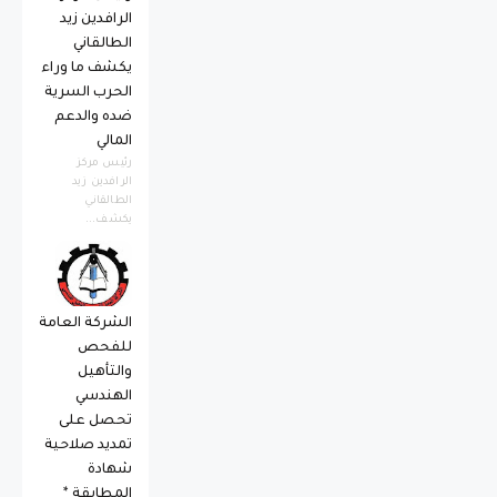
الرافدين زيد
الطالقاني
يكشف ما وراء
الحرب السرية
ضده والدعم
المالي
رئيس مركز
الرافدين زيد
الطالقاني
يكشف...
الشركة العامة
للفحص
والتأهيل
الهندسي
تحصل على
تمديد صلاحية
شهادة
المطابقة *