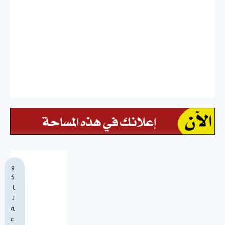
و
ك
ا
ل
ة
ع