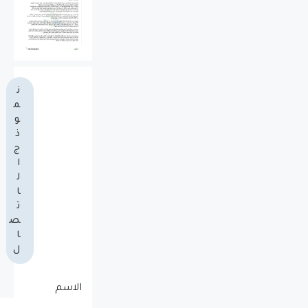
ن
م
و
ذ
ج
ا
ل
ا
ت
ص
ا
ل
الاسم