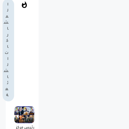
ا
ل
م
ش
ا
ر
ك
ا
ت
ا
ل
ش
ا
ئ
ع
ة
رئيس مركز