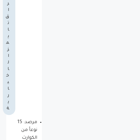
ر
ا
ق
ت
ا
ي
م
ز
ا
ل
ا
خ
ب
ا
ر
ي
ة
مرصد: 15
نوعاً من
الكوارث