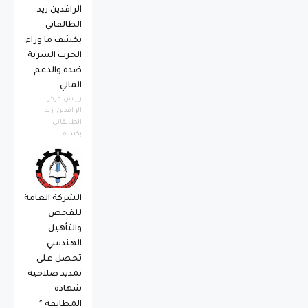
الرافدين زيد
الطالقاني
يكشف ما وراء
الحرب السرية
ضده والدعم
المالي
رئيس مركز
الرافدين زيد
الطالقاني
يكشف...
الشركة العامة
للفحص
والتأهيل
الهندسي
تحصل على
تمديد صلاحية
شهادة
المطابقة *