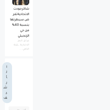
شاكرجودت
الاتحاديةتفر
ض سيطرتها
بنسبة 40%
من حي
الزنجيلي
عراق تايمز
الاخبارية _بثينة
الناهي ...
ا
ل
أ
ر
ش
ي
ف