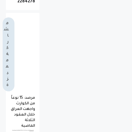
2
2
8
4
2
7
8
م
ش
ا
ر
ك
ة
م
م
ي
ز
ة
مرصد: 15 نوعاً
من الكوارث
واجهت العراق
خلال العقود
الثلاثة
الماضية