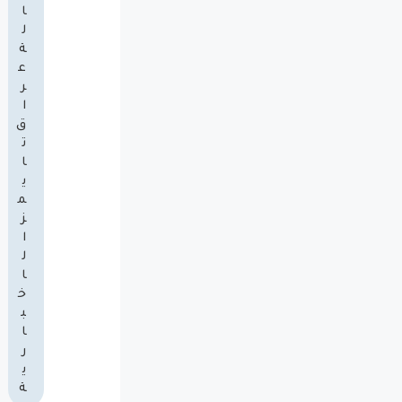
ا
ل
ة
ع
ر
ا
ق
ت
ا
ي
م
ز
ا
ل
ا
خ
ب
ا
ر
ي
ة