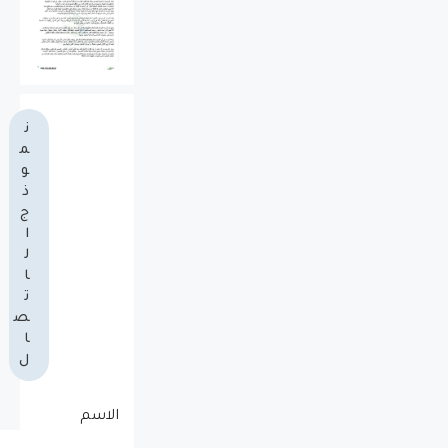
ن
م
و
ذ
ج
ا
ل
ا
ت
ص
ا
ل
الاسم