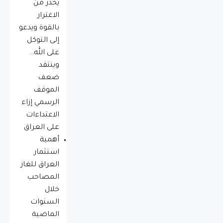
يحذّر من
الاغترار
بالقوة ويدعو
إلى التوكل
على الله..
وينتقد
ضعف
الموقف
الرسمي إزاء
الاعتداءات
على العراق
أهمية
استثمار
العراق للغاز
المصاحب
خلال
السنوات
الماضية