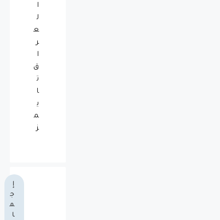
ا
ل
ع
ر
ا
ق
ت
ا
ي
م
ز
إ
ج
م
ا