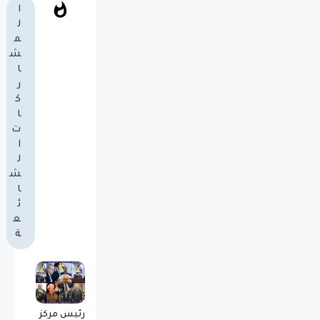
ا
ل
م
ش
ا
ر
ك
ا
ت
ا
ل
ش
ا
ئ
ع
ة
رئيس مركز