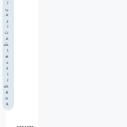
ل
ي
م
ر
ا
ت
م
ش
ا
ه
د
ة
ا
ل
ص
ف
ح
ة