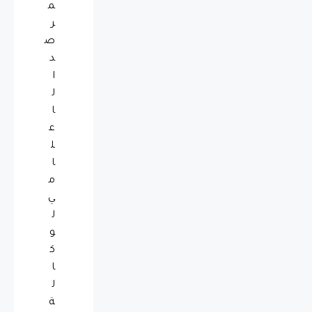
م
ر
ص
د
ا
ل
ا
ع
ل
ا
م
ي
ل
و
ك
ا
ل
ة