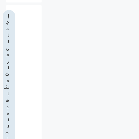
إ
ج
م
ا
ل
ي
م
ر
ا
ت
م
ش
ا
ه
د
ة
ا
ل
ص