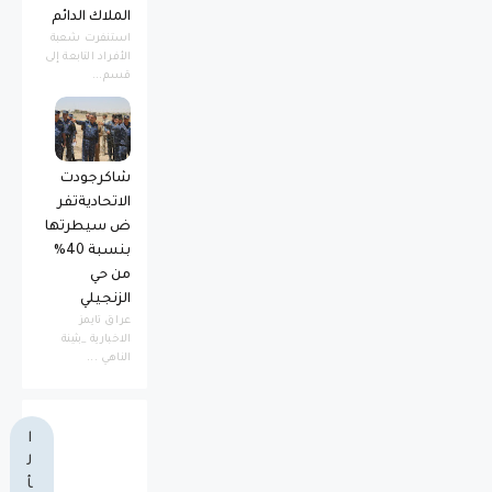
الملاك الدائم
استنفرت شعبة
الأفراد التابعة إلى
قسم...
شاكرجودت
الاتحاديةتفر
ض سيطرتها
بنسبة 40%
من حي
الزنجيلي
عراق تايمز
الاخبارية _بثينة
الناهي ...
ا
ل
أ