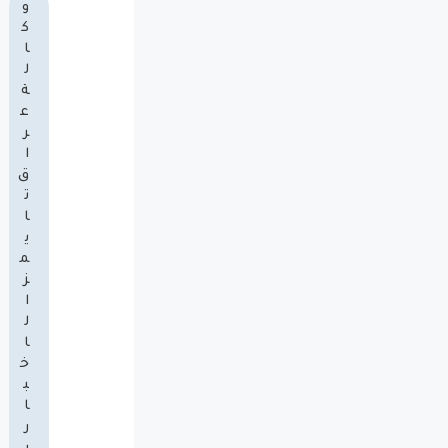
و
ك
ا
ل
ة
ع
ر
ا
ق
ت
ا
ي
م
ز
ا
ل
ا
خ
ب
ا
ر