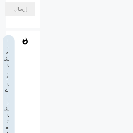
ا
ل
م
ش
ا
ر
ك
ا
ت
ا
ل
ش
ا
ئ
ع