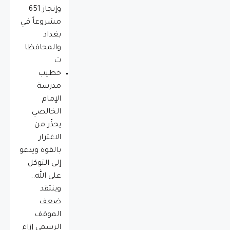
وإنجاز 651
مشروعاً في
بغداد
والمحافظا
ت
خطيب
مدرسة
الإمام
الخالصي
يحذّر من
الاغترار
بالقوة ويدعو
إلى التوكل
على الله..
وينتقد
ضعف
الموقف
الرسمي إزاء