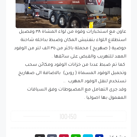
عاون مع استخبارات وقوة من لواء المشاة ٣٨ وفصيل
استطلاع اللواء بتفتيش المكان وضبط بداخله شاحنة
حوضية ( صهريج ) محملة باكثر من ٣٥ الف لتر من الوقود
المعد للتهريب والقبض على سائقها .
كما تم ضبط عددا من خزانات الوقود ومكائن سحب
وتحميل الوقود المسماة ( روبن) بالاضافة الى صهاريج
تستخدم لنقل الوقود المهرب ..
وقد جرى التعامل مع المضبوطات وفق السياقات
المعمول بها اصوليا .