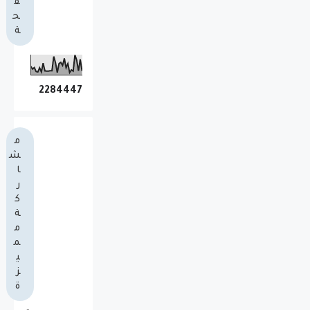
ف
ح
ة
2
2
8
4
4
4
7
م
ش
ا
ر
ك
ة
م
م
ي
ز
ة