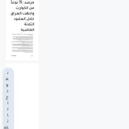
مرصد: 15 نوعاً
من الكوارث
واجهت العراق
خلال العقود
الثلاثة
الماضية
ن
م
و
ذ
ج
ا
ل
ا
ت
ص