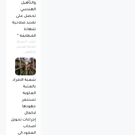
والتأهيل
الهندسي
تحصل على
تمديد صلاحية
شهادة
المطابقة *
أعلنت الشركة
العامة للفحص
والتأهيل...
شعبة الافراد
بالعتبة
العلوية
تستنفر
جهودها
لاكمال
إجراءات تحويل
اصحاب
العقود الى