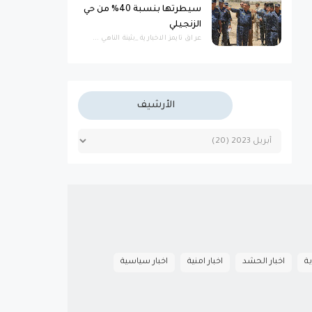
سيطرتها بنسبة 40% من حي
الزنجيلي
عراق تايمز الاخبارية _بثينة الناهي ...
الأرشيف
ية
اخبار الحشد
اخبار امنية
اخبار سياسية