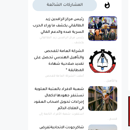
المشاركات الشائعة
رئيس مركز الرافدين زيد
الطالقاني يكشف ما وراء الحرب
السرية ضده والدعم المالي
رئيس مركز الرافدين زيد الطالقاني
يكشف...
الشركة العامة للفحص
والتأهيل الهندسي تحصل على
تمديد صلاحية شهادة
المطابقة *
أعلنت الشركة العامة للفحص
والتأهيل...
شعبة الافراد بالعتبة العلوية
تستنفر جهودها لاكمال
إجراءات تحويل اصحاب العقود
الى الملاك الدائم
استنفرت شعبة الأفراد التابعة إلى
قسم...
شاكرجودت الاتحاديةتفرض