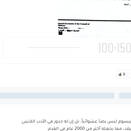
0
إيبسوم ليس نصاَ عشوائياً، بل إن له جذور في الأدب اللاتيني