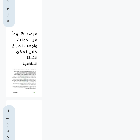
م
ي
ز
ة
مرصد: 15 نوعاً
من الكوارث
واجهت العراق
خلال العقود
الثلاثة
الماضية
ن
م
و
ذ
ج