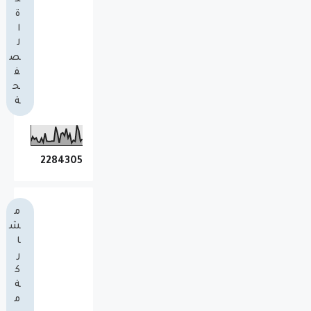
ة
ا
ل
ص
ف
ح
ة
2
2
8
4
3
0
5
م
ش
ا
ر
ك
ة
م