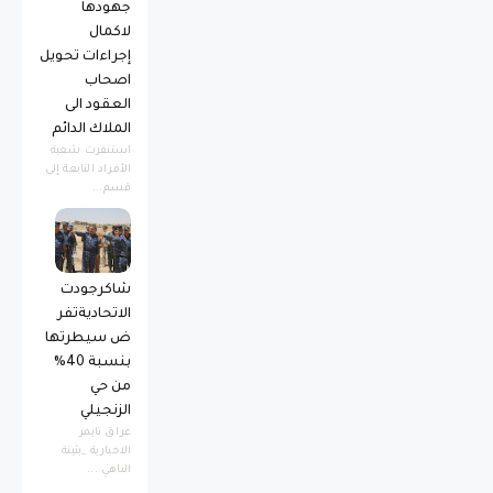
جهودها
لاكمال
إجراءات تحويل
اصحاب
العقود الى
الملاك الدائم
استنفرت شعبة
الأفراد التابعة إلى
قسم...
شاكرجودت
الاتحاديةتفر
ض سيطرتها
بنسبة 40%
من حي
الزنجيلي
عراق تايمز
الاخبارية _بثينة
الناهي ...