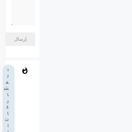
ا
ل
م
ش
ا
ر
ك
ا
ت
ا