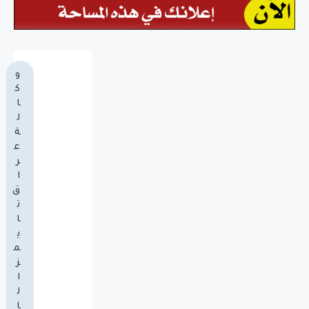
و
ك
ا
ل
ة
ع
ر
ا
ق
ت
ا
ي
م
ز
ا
ل
ا