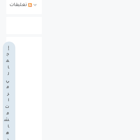
تعليقات
إ
ج
م
ا
ل
ي
م
ر
ا
ت
م
ش
ا
ه
د