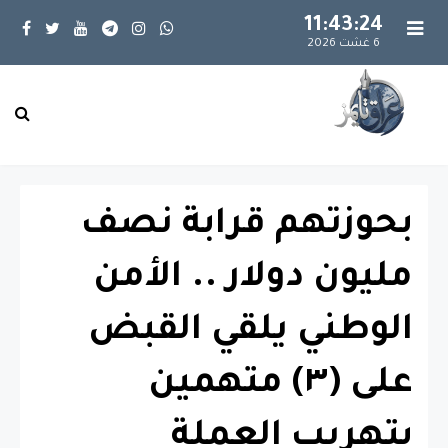
11:43:25
6 غشت 2026
بحوزتهم قرابة نصف
مليون دولار .. الأمن
الوطني يلقي القبض
على (٣) متهمين
بتهريب العملة