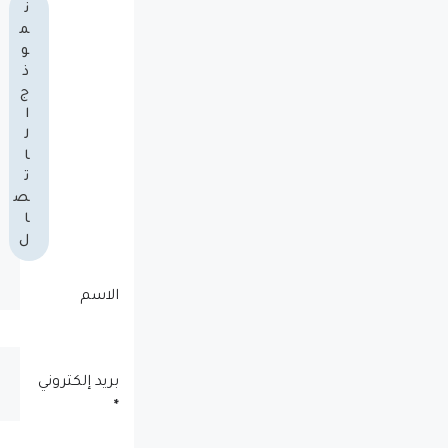
ن
م
و
ذ
ج
ا
ل
ا
ت
ص
ا
ل
الاسم
بريد إلكتروني
*