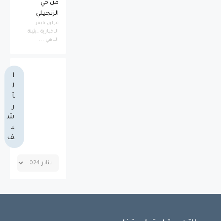
من حي
الزنجيلي
عراق تايمز
الاخبارية _بثينة
الناهي ...
ا
ل
أ
ر
ش
ي
ف