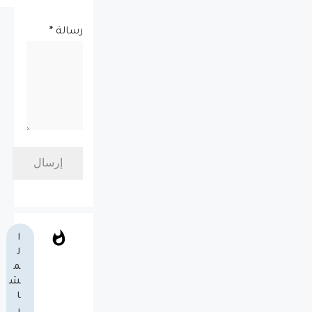
رسالة
*
ا
ل
م
ش
ا
ر