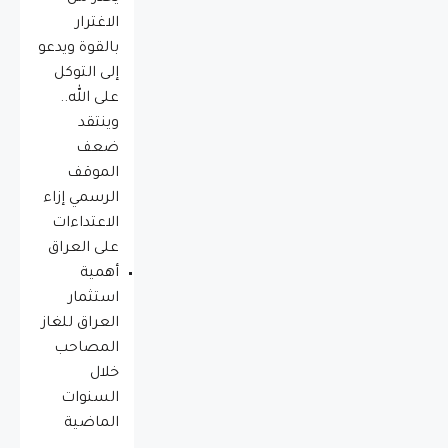
الاغترار
بالقوة ويدعو
إلى التوكل
على الله..
وينتقد
ضعف
الموقف
الرسمي إزاء
الاعتداءات
على العراق
أهمية
استثمار
العراق للغاز
المصاحب
خلال
السنوات
الماضية