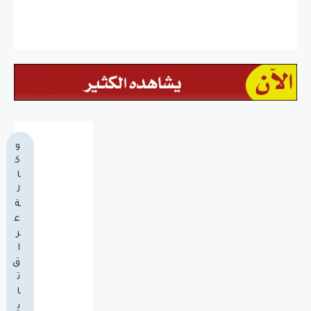
و
ك
ا
ل
ة
ع
ر
ا
ق
ت
ا
ي