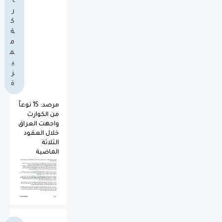
ا
ر
ك
ة
م
م
ي
ز
ة
مرصد: 15 نوعاً
من الكوارث
واجهت العراق
خلال العقود
الثلاثة
الماضية