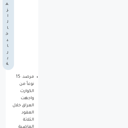
م
ز
ا
ل
ا
خ
ب
ا
ر
ي
ة
مرصد: 15
نوعاً من
الكوارث
واجهت
العراق خلال
العقود
الثلاثة
الماضية