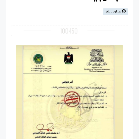
عراق تايمز