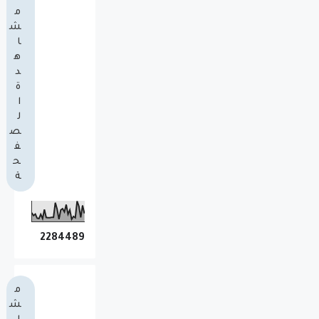
م
ش
ا
ه
د
ة
ا
ل
ص
ف
ح
ة
2
2
8
4
4
8
9
م
ش